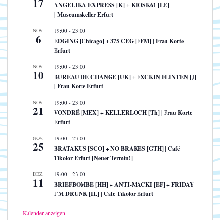
17
ANGELIKA EXPRESS [K] + KIOSK61 [LE]
| Museumskeller Erfurt
NOV.
19:00
-
23:00
6
EDGING [Chicago] + 375 CEG [FFM] | Frau Korte
Erfurt
NOV.
19:00
-
23:00
10
BUREAU DE CHANGE [UK] + FXCKIN FLINTEN [J]
| Frau Korte Erfurt
NOV.
19:00
-
23:00
21
VONDRÉ [MEX] + KELLERLOCH [Th] | Frau Korte
Erfurt
NOV.
19:00
-
23:00
25
BRATAKUS [SCO] + NO BRAKES [GTH] | Café
Tikolor Erfurt [Neuer Termin!]
DEZ.
19:00
-
23:00
11
BRIEFBOMBE [HH] + ANTI-MACKI [EF] + FRIDAY
I´M DRUNK [IL] | Café Tikolor Erfurt
Kalender anzeigen