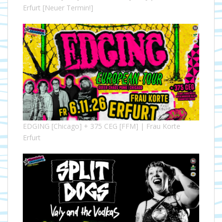
Erfurt [Neuer Termin!]
EDGING [Chicago] + 375 CEG [FFM] | Frau Korte
Erfurt