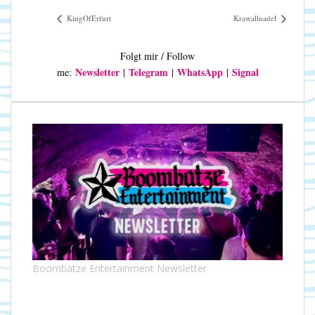
KingOfErfurt
Krawallnadel
Folgt mir / Follow
Newsletter
Telegram
WhatsApp
Signal
me:
|
|
|
Boombatze Entertainment Newsletter