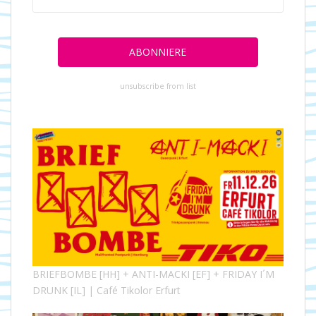
unsubscribe from list
BRIEFBOMBE [HH] + ANTI-MACKI [EF] + FRIDAY I´M
DRUNK [IL] | Café Tikolor Erfurt