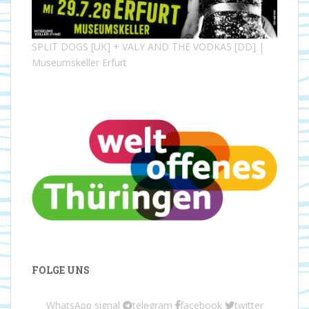
SPLIT DOGS [UK] + VALY AND THE VODKAS [DD] |
Museumskeller Erfurt
FOLGE UNS
WhatsApp
signal
telegram
facebook
twitter