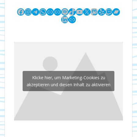
Facebook
Instagram
Telegram
WhatsApp
Link
Link
Spotify
TikTok
YouTube
X
Mastodon
Yelp
Twitch
Bandc
LinkedIn
Link
Klicke hier, um Marketing-Cookies zu
akzeptieren und diesen Inhalt zu aktivieren