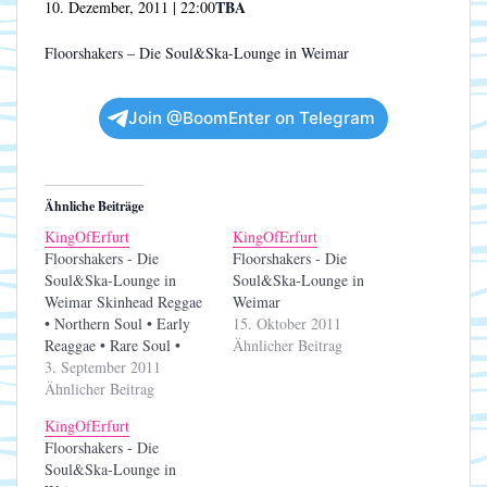
TBA
10. Dezember, 2011 | 22:00
Floorshakers – Die Soul&Ska-Lounge in Weimar
Join @BoomEnter on Telegram
Ähnliche Beiträge
KingOfErfurt
KingOfErfurt
Floorshakers - Die
Floorshakers - Die
Soul&Ska-Lounge in
Soul&Ska-Lounge in
Weimar Skinhead Reggae
Weimar
• Northern Soul • Early
15. Oktober 2011
Reaggae • Rare Soul •
Ähnlicher Beitrag
Boogaloo • Motown • RnB
3. September 2011
• Ska
Ähnlicher Beitrag
KingOfErfurt
Floorshakers - Die
Soul&Ska-Lounge in