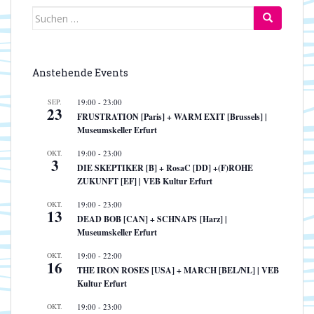
Suchen
nach:
Anstehende Events
SEP.
19:00
-
23:00
23
FRUSTRATION [Paris] + WARM EXIT [Brussels] |
Museumskeller Erfurt
OKT.
19:00
-
23:00
3
DIE SKEPTIKER [B] + RosaC [DD] +(F)ROHE
ZUKUNFT [EF] | VEB Kultur Erfurt
OKT.
19:00
-
23:00
13
DEAD BOB [CAN] + SCHNAPS [Harz] |
Museumskeller Erfurt
OKT.
19:00
-
22:00
16
THE IRON ROSES [USA] + MARCH [BEL/NL] | VEB
Kultur Erfurt
OKT.
19:00
-
23:00