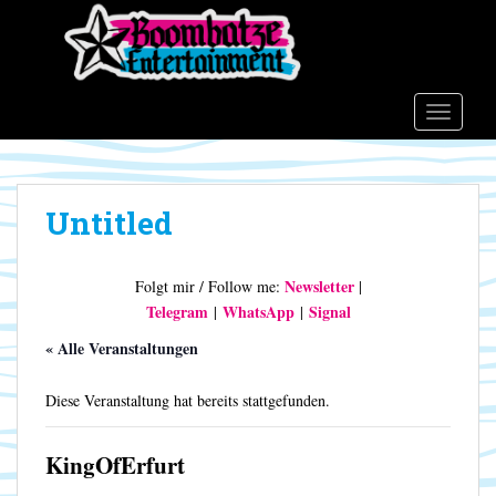
S
k
i
p
t
TOGGLE
o
m
a
Untitled
i
n
c
Newsletter
Folgt mir / Follow me:
|
o
Telegram
WhatsApp
Signal
|
|
n
t
« Alle Veranstaltungen
e
n
Diese Veranstaltung hat bereits stattgefunden.
t
KingOfErfurt