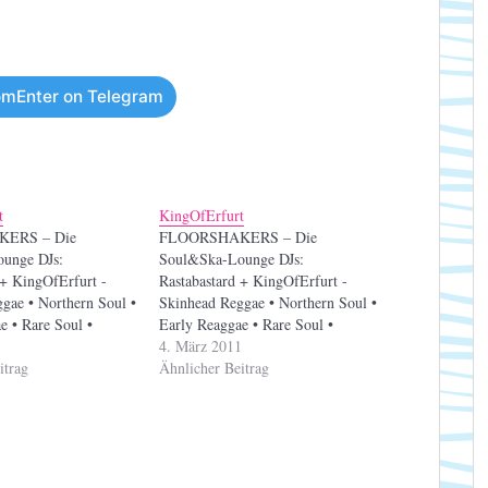
mEnter on Telegram
t
KingOfErfurt
ERS – Die
FLOORSHAKERS – Die
unge DJs:
Soul&Ska-Lounge DJs:
 + KingOfErfurt -
Rastabastard + KingOfErfurt -
gae • Northern Soul •
Skinhead Reggae • Northern Soul •
e • Rare Soul •
Early Reaggae • Rare Soul •
Motown • RnB • Ska
1
Boogaloo • Motown • RnB • Ska
4. März 2011
itrag
Ähnlicher Beitrag