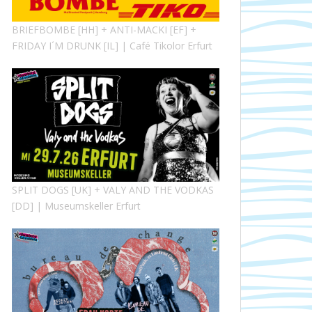
BRIEFBOMBE [HH] + ANTI-MACKI [EF] +
FRIDAY I´M DRUNK [IL] | Café Tikolor Erfurt
SPLIT DOGS [UK] + VALY AND THE VODKAS
[DD] | Museumskeller Erfurt