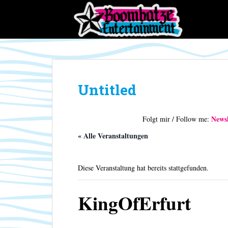
S
k
i
p
t
o
m
Untitled
a
i
n
Newsl
Folgt mir / Follow me:
c
o
« Alle Veranstaltungen
n
t
Diese Veranstaltung hat bereits stattgefunden.
e
n
t
KingOfErfurt