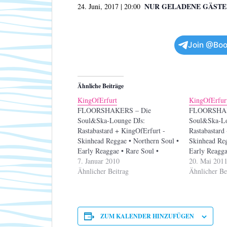
NUR GELADENE GÄSTE
24. Juni, 2017 | 20:00
Join @Boo
Ähnliche Beiträge
KingOfErfurt
KingOfErfur
FLOORSHAKERS – Die
FLOORSHAK
Soul&Ska-Lounge DJs:
Soul&Ska-Lo
Rastabastard + KingOfErfurt -
Rastabastard
Skinhead Reggae • Northern Soul •
Skinhead Reg
Early Reaggae • Rare Soul •
Early Reagga
Boogaloo • Motown • RnB • Ska
7. Januar 2010
Boogaloo • 
20. Mai 201
Ähnlicher Beitrag
Ähnlicher Be
ZUM KALENDER HINZUFÜGEN