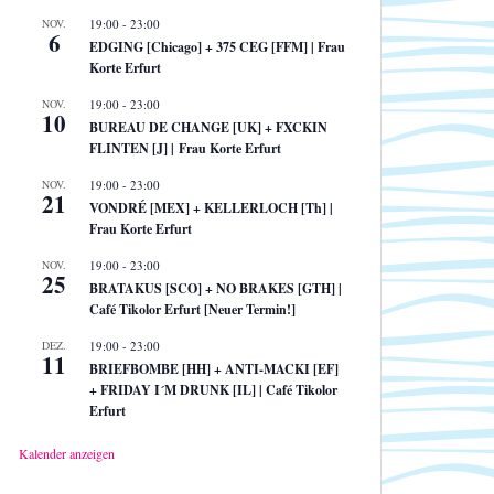
NOV.
19:00
-
23:00
6
EDGING [Chicago] + 375 CEG [FFM] | Frau
Korte Erfurt
NOV.
19:00
-
23:00
10
BUREAU DE CHANGE [UK] + FXCKIN
FLINTEN [J] | Frau Korte Erfurt
NOV.
19:00
-
23:00
21
VONDRÉ [MEX] + KELLERLOCH [Th] |
Frau Korte Erfurt
NOV.
19:00
-
23:00
25
BRATAKUS [SCO] + NO BRAKES [GTH] |
Café Tikolor Erfurt [Neuer Termin!]
DEZ.
19:00
-
23:00
11
BRIEFBOMBE [HH] + ANTI-MACKI [EF]
+ FRIDAY I´M DRUNK [IL] | Café Tikolor
Erfurt
Kalender anzeigen