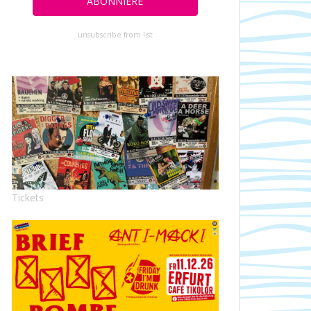
unsubscribe from list
Tickets