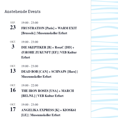
Anstehende Events
SEP.
19:00
-
23:00
23
FRUSTRATION [Paris] + WARM EXIT
[Brussels] | Museumskeller Erfurt
OKT.
19:00
-
23:00
3
DIE SKEPTIKER [B] + RosaC [DD] +
(F)ROHE ZUKUNFT [EF] | VEB Kultur
Erfurt
OKT.
19:00
-
23:00
13
DEAD BOB [CAN] + SCHNAPS [Harz] |
Museumskeller Erfurt
OKT.
19:00
-
22:00
16
THE IRON ROSES [USA] + MARCH
[BEL/NL] | VEB Kultur Erfurt
OKT.
19:00
-
23:00
17
ANGELIKA EXPRESS [K] + KIOSK61
[LE] | Museumskeller Erfurt