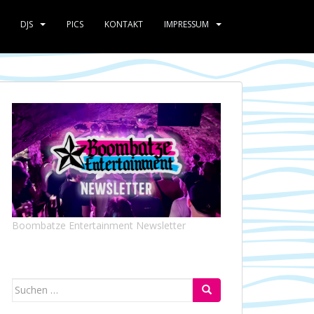
DJS
PICS
KONTAKT
IMPRESSUM
Boombatze Entertainment Newsletter
Suchen
nach: