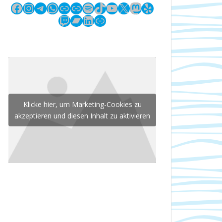
Facebook
Instagram
Telegram
WhatsApp
Link
Link
Spotify
TikTok
YouTube
X
Mastodon
Yelp
Twitch
Bandcamp
LinkedIn
Link
Klicke hier, um Marketing-Cookies zu
akzeptieren und diesen Inhalt zu aktivieren