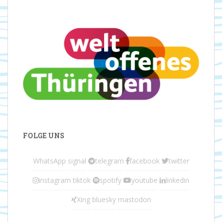
FOLGE UNS
WhatsApp
signal
telegram
facebook
twitter
instagram
tiktok
spotify
youtube
linkedin
Xing
bluesky
mastodon