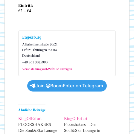
Eintritt:
€2 – €4
Engelsburg
Allerheiligenstraße 20/21
Erfurt
,
Thüringen
99084
Deutschland
+49 361 3025990
Veranstaltungsort-Website anzeigen
Join @BoomEnter on Telegram
Ähnliche Beiträge
KingOfErfurt
KingOfErfurt
FLOORSHAKERS –
Floorshakers - Die
Die Soul&Ska-Lounge
Soul&Ska-Lounge in