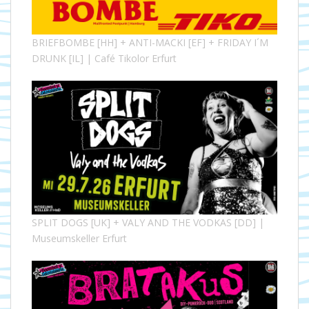
BRIEFBOMBE [HH] + ANTI-MACKI [EF] + FRIDAY I´M
DRUNK [IL] | Café Tikolor Erfurt
SPLIT DOGS [UK] + VALY AND THE VODKAS [DD] |
Museumskeller Erfurt