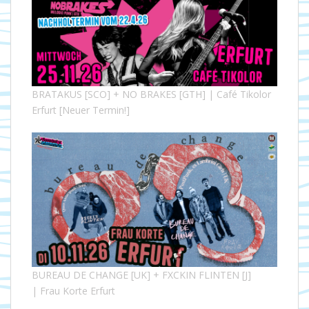
BRATAKUS [SCO] + NO BRAKES [GTH] | Café Tikolor
Erfurt [Neuer Termin!]
BUREAU DE CHANGE [UK] + FXCKIN FLINTEN [J]
| Frau Korte Erfurt