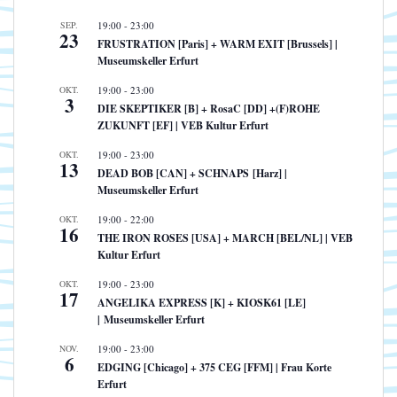
SEP.
19:00
-
23:00
23
FRUSTRATION [Paris] + WARM EXIT [Brussels] |
Museumskeller Erfurt
OKT.
19:00
-
23:00
3
DIE SKEPTIKER [B] + RosaC [DD] +(F)ROHE
ZUKUNFT [EF] | VEB Kultur Erfurt
OKT.
19:00
-
23:00
13
DEAD BOB [CAN] + SCHNAPS [Harz] |
Museumskeller Erfurt
OKT.
19:00
-
22:00
16
THE IRON ROSES [USA] + MARCH [BEL/NL] | VEB
Kultur Erfurt
OKT.
19:00
-
23:00
17
ANGELIKA EXPRESS [K] + KIOSK61 [LE]
| Museumskeller Erfurt
NOV.
19:00
-
23:00
6
EDGING [Chicago] + 375 CEG [FFM] | Frau Korte
Erfurt