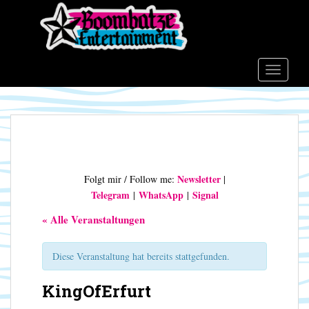
S
k
i
p
t
TOGGLE
o
m
a
i
n
c
Newsletter
Folgt mir / Follow me:
|
o
Telegram
WhatsApp
Signal
|
|
n
t
« Alle Veranstaltungen
e
n
Diese Veranstaltung hat bereits stattgefunden.
t
KingOfErfurt