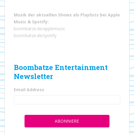
Musik der aktuellen Shows als Playlists bei
Apple
Music
&
Spotify
:
boombatze.de/applemusic
boombatze.de/spotify
Boombatze Entertainment
Newsletter
Email Address