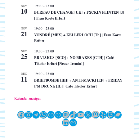
NOV.
19:00
-
23:00
10
BUREAU DE CHANGE [UK] + FXCKIN FLINTEN [J]
| Frau Korte Erfurt
NOV.
19:00
-
23:00
21
VONDRÉ [MEX] + KELLERLOCH [Th] | Frau Korte
Erfurt
NOV.
19:00
-
23:00
25
BRATAKUS [SCO] + NO BRAKES [GTH] | Café
Tikolor Erfurt [Neuer Termin!]
DEZ.
19:00
-
23:00
11
BRIEFBOMBE [HH] + ANTI-MACKI [EF] + FRIDAY
I´M DRUNK [IL] | Café Tikolor Erfurt
Kalender anzeigen
Facebook
Instagram
Telegram
WhatsApp
Link
Link
Spotify
TikTok
YouTube
X
Mastodon
Yelp
Twitch
Bandc
LinkedIn
Link