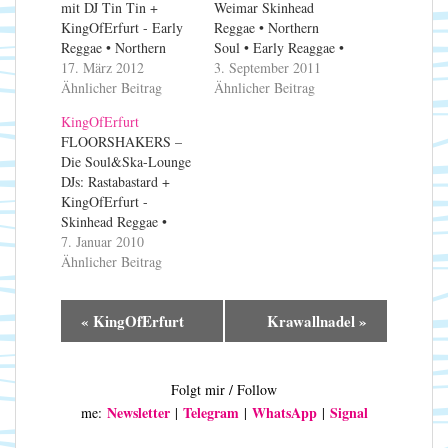
mit DJ Tin Tin +
Weimar Skinhead
KingOfErfurt - Early
Reggae • Northern
Reggae • Northern
Soul • Early Reaggae •
Soul • Rocksteady •
17. März 2012
Rare Soul • Boogaloo •
3. September 2011
Rare Soul • Motown •
Ähnlicher Beitrag
Motown • RnB • Ska
Ähnlicher Beitrag
RnB • Ska • Ska •
KingOfErfurt
Mento, 2Tone
FLOORSHAKERS –
Die Soul&Ska-Lounge
DJs: Rastabastard +
KingOfErfurt -
Skinhead Reggae •
Northern Soul • Early
7. Januar 2010
Reaggae • Rare Soul •
Ähnlicher Beitrag
Boogaloo • Motown •
RnB • Ska
V
«
KingOfErfurt
Krawallnadel
»
e
r
a
Folgt mir / Follow
n
Newsletter
Telegram
WhatsApp
Signal
me:
|
|
|
s
t