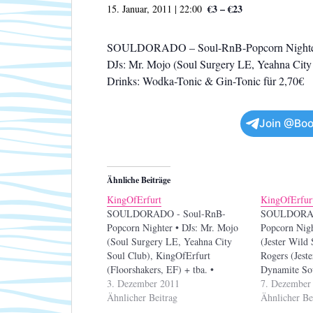
€3 – €23
15. Januar, 2011 | 22:00
SOULDORADO – Soul-RnB-Popcorn Nighter 
DJs: Mr. Mojo (Soul Surgery LE, Yeahna City 
Drinks: Wodka-Tonic & Gin-Tonic für 2,70€
Join @Boo
Ähnliche Beiträge
KingOfErfurt
KingOfErfur
SOULDORADO - Soul-RnB-
SOULDORADO
Popcorn Nighter • DJs: Mr. Mojo
Popcorn Nigh
(Soul Surgery LE, Yeahna City
(Jester Wild 
Soul Club), KingOfErfurt
Rogers (Jest
(Floorshakers, EF) + tba. •
Dynamite Sou
Special-Drinks: Wodka-Tonic &
3. Dezember 2011
KingOfErfurt
7. Dezember
Gin-Tonic für 2,70€
Ähnlicher Beitrag
Special-Dri
Ähnlicher Be
Gin-Tonic fü