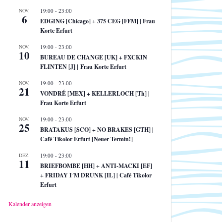
NOV.
19:00
-
23:00
6
EDGING [Chicago] + 375 CEG [FFM] | Frau
Korte Erfurt
NOV.
19:00
-
23:00
10
BUREAU DE CHANGE [UK] + FXCKIN
FLINTEN [J] | Frau Korte Erfurt
NOV.
19:00
-
23:00
21
VONDRÉ [MEX] + KELLERLOCH [Th] |
Frau Korte Erfurt
NOV.
19:00
-
23:00
25
BRATAKUS [SCO] + NO BRAKES [GTH] |
Café Tikolor Erfurt [Neuer Termin!]
DEZ.
19:00
-
23:00
11
BRIEFBOMBE [HH] + ANTI-MACKI [EF]
+ FRIDAY I´M DRUNK [IL] | Café Tikolor
Erfurt
Kalender anzeigen