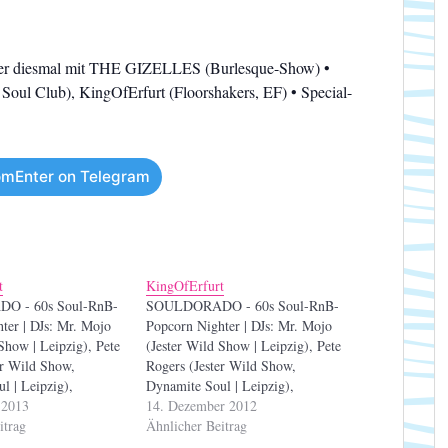
diesmal mit THE GIZELLES (Burlesque-Show) •
Soul Club), KingOfErfurt (Floorshakers, EF) • Special-
mEnter on Telegram
t
KingOfErfurt
 - 60s Soul-RnB-
SOULDORADO - 60s Soul-RnB-
ter | DJs: Mr. Mojo
Popcorn Nighter | DJs: Mr. Mojo
Show | Leipzig), Pete
(Jester Wild Show | Leipzig), Pete
er Wild Show,
Rogers (Jester Wild Show,
l | Leipzig),
Dynamite Soul | Leipzig),
 (Floorshakers | EF)
 2013
KingOfErfurt (Floorshakers | EF)
14. Dezember 2012
nks: Wodka-Tonic &
itrag
Special-Drinks: Wodka-Tonic &
Ähnlicher Beitrag
r 2,70€
Gin-Tonic für 2,70€