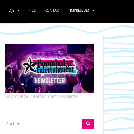
DJS
PICS
KONTAKT
IMPRESSUM
Boombatze Entertainment Newsletter
Suchen
nach: