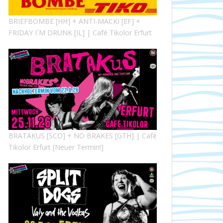
BRIEFBOMBE [HH] + ANTI-MACKI [EF] +
FRIDAY I´M DRUNK [IL] | Café Tikolor Erfurt
BRATAKUS [SCO] + NO BRAKES [GTH] | Café
Tikolor Erfurt [Neuer Termin!]