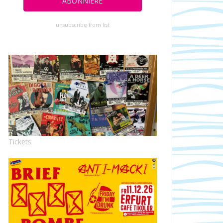
unsubscribe from list
Tickets