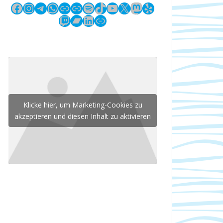
Facebook
Instagram
Telegram
WhatsApp
Link
Link
Spotify
TikTok
YouTube
X
Mastodon
Yelp
Twitch
Bandcamp
LinkedIn
Link
Klicke hier, um Marketing-Cookies zu
akzeptieren und diesen Inhalt zu aktivieren