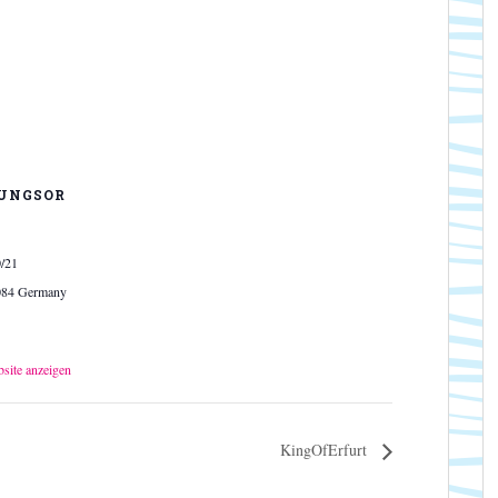
UNGSOR
0/21
084
Germany
bsite anzeigen
KingOfErfurt