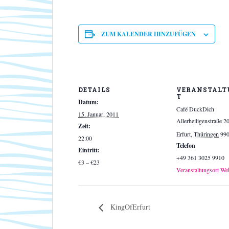
ZUM KALENDER HINZUFÜGEN
DETAILS
VERANSTALT
T
Datum:
Café DuckDich
15. Januar, 2011
Allerheiligenstraße 2
Zeit:
Erfurt
,
Thüringen
99
22:00
Telefon
Eintritt:
+49 361 3025 9910
€3 – €23
Veranstaltungsort-We
KingOfErfurt