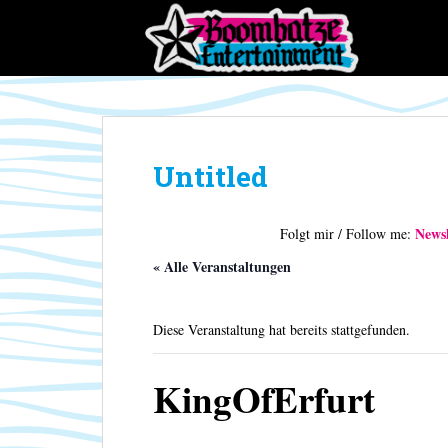
S
k
i
p
t
o
m
Untitled
a
i
n
Newsl
Folgt mir / Follow me:
c
o
« Alle Veranstaltungen
n
t
Diese Veranstaltung hat bereits stattgefunden.
e
n
t
KingOfErfurt