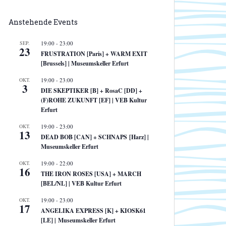
Anstehende Events
SEP.
19:00
-
23:00
23
FRUSTRATION [Paris] + WARM EXIT
[Brussels] | Museumskeller Erfurt
OKT.
19:00
-
23:00
3
DIE SKEPTIKER [B] + RosaC [DD] +
(F)ROHE ZUKUNFT [EF] | VEB Kultur
Erfurt
OKT.
19:00
-
23:00
13
DEAD BOB [CAN] + SCHNAPS [Harz] |
Museumskeller Erfurt
OKT.
19:00
-
22:00
16
THE IRON ROSES [USA] + MARCH
[BEL/NL] | VEB Kultur Erfurt
OKT.
19:00
-
23:00
17
ANGELIKA EXPRESS [K] + KIOSK61
[LE] | Museumskeller Erfurt