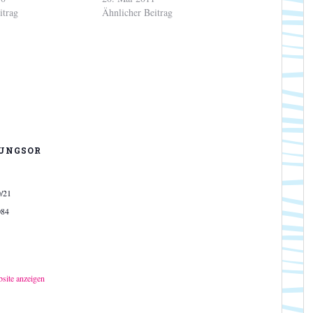
itrag
Ähnlicher Beitrag
UNGSOR
0/21
084
bsite anzeigen