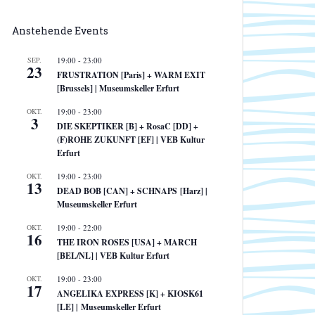
Anstehende Events
SEP.
19:00
-
23:00
23
FRUSTRATION [Paris] + WARM EXIT
[Brussels] | Museumskeller Erfurt
OKT.
19:00
-
23:00
3
DIE SKEPTIKER [B] + RosaC [DD] +
(F)ROHE ZUKUNFT [EF] | VEB Kultur
Erfurt
OKT.
19:00
-
23:00
13
DEAD BOB [CAN] + SCHNAPS [Harz] |
Museumskeller Erfurt
OKT.
19:00
-
22:00
16
THE IRON ROSES [USA] + MARCH
[BEL/NL] | VEB Kultur Erfurt
OKT.
19:00
-
23:00
17
ANGELIKA EXPRESS [K] + KIOSK61
[LE] | Museumskeller Erfurt