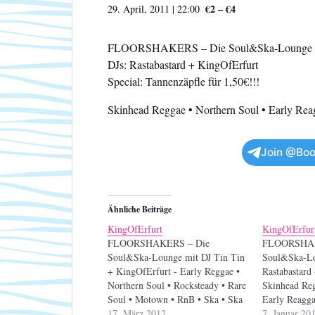
€2 – €4
29. April, 2011 | 22:00
FLOORSHAKERS – Die Soul&Ska-Lounge
DJs: Rastabastard + KingOfErfurt
Special: Tannenzäpfle für 1,50€!!!
Skinhead Reggae • Northern Soul • Early Rea
Join @Boo
Ähnliche Beiträge
KingOfErfurt
KingOfErfur
FLOORSHAKERS – Die
FLOORSHAK
Soul&Ska-Lounge mit DJ Tin Tin
Soul&Ska-Lo
+ KingOfErfurt - Early Reggae •
Rastabastard
Northern Soul • Rocksteady • Rare
Skinhead Reg
Soul • Motown • RnB • Ska • Ska
Early Reagga
• Mento, 2Tone
17. März 2012
Boogaloo • 
7. Januar 20