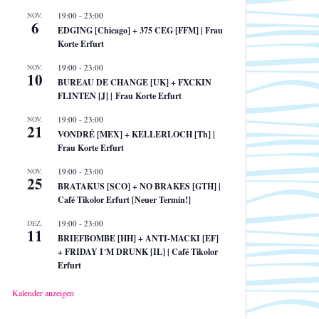
NOV.
19:00
-
23:00
6
EDGING [Chicago] + 375 CEG [FFM] | Frau
Korte Erfurt
NOV.
19:00
-
23:00
10
BUREAU DE CHANGE [UK] + FXCKIN
FLINTEN [J] | Frau Korte Erfurt
NOV.
19:00
-
23:00
21
VONDRÉ [MEX] + KELLERLOCH [Th] |
Frau Korte Erfurt
NOV.
19:00
-
23:00
25
BRATAKUS [SCO] + NO BRAKES [GTH] |
Café Tikolor Erfurt [Neuer Termin!]
DEZ.
19:00
-
23:00
11
BRIEFBOMBE [HH] + ANTI-MACKI [EF]
+ FRIDAY I´M DRUNK [IL] | Café Tikolor
Erfurt
Kalender anzeigen