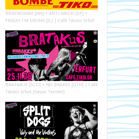
BRIEFBOMBE [HH] + ANTI-MACKI [EF] +
FRIDAY I´M DRUNK [IL] | Café Tikolor Erfurt
BRATAKUS [SCO] + NO BRAKES [GTH] | Café
Tikolor Erfurt [Neuer Termin!]