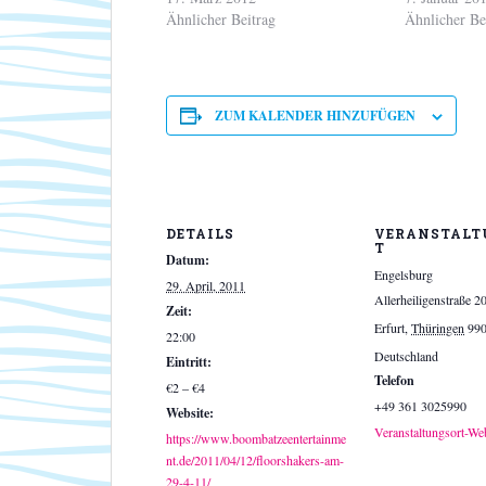
Ähnlicher Beitrag
Ähnlicher Be
ZUM KALENDER HINZUFÜGEN
DETAILS
VERANSTALT
T
Datum:
Engelsburg
29. April, 2011
Allerheiligenstraße 2
Zeit:
Erfurt
,
Thüringen
99
22:00
Deutschland
Eintritt:
Telefon
€2 – €4
+49 361 3025990
Website:
Veranstaltungsort-We
https://www.boombatzeentertainme
nt.de/2011/04/12/floorshakers-am-
29-4-11/