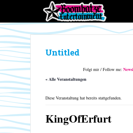
S
k
i
p
t
o
m
Untitled
a
i
n
Newsl
Folgt mir / Follow me:
c
o
« Alle Veranstaltungen
n
t
Diese Veranstaltung hat bereits stattgefunden.
e
n
t
KingOfErfurt