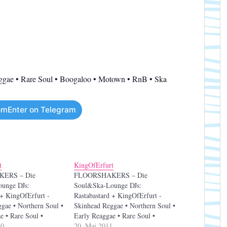
ggae • Rare Soul • Boogaloo • Motown • RnB • Ska
mEnter on Telegram
t
KingOfErfurt
ERS – Die
FLOORSHAKERS – Die
unge DJs:
Soul&Ska-Lounge DJs:
 + KingOfErfurt -
Rastabastard + KingOfErfurt -
gae • Northern Soul •
Skinhead Reggae • Northern Soul •
e • Rare Soul •
Early Reaggae • Rare Soul •
Motown • RnB • Ska
10
Boogaloo • Motown • RnB • Ska
20. Mai 2011