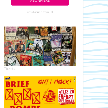
unsubscribe from list
Tickets