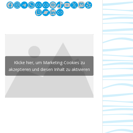
Facebook
Instagram
Telegram
WhatsApp
Link
Link
Spotify
TikTok
YouTube
X
Mastodon
Yelp
Twitch
Bandcamp
LinkedIn
Link
Klicke hier, um Marketing-Cookies zu
akzeptieren und diesen Inhalt zu aktivieren