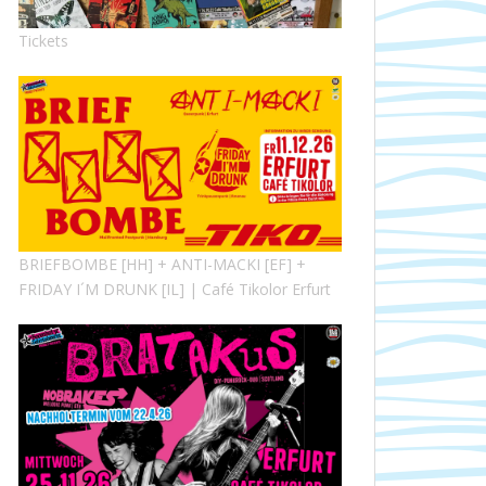
Tickets
BRIEFBOMBE [HH] + ANTI-MACKI [EF] +
FRIDAY I´M DRUNK [IL] | Café Tikolor Erfurt