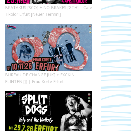
BRATAKUS [SCO] + NO BRAKES [GTH] | Café
Tikolor Erfurt [Neuer Termin!]
BUREAU DE CHANGE [UK] + FXCKIN
FLINTEN [J] | Frau Korte Erfurt