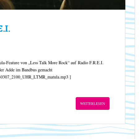
.I.
la-Feature von „Less Talk More Rock“ auf Radio F.R.E.I.
s der Adde im Bandbus gemacht
mr/20140307_2100_UHR_LTMR_matula.mp3 ]
WEITERLESEN