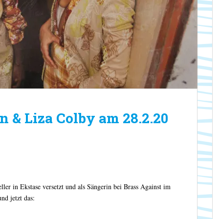
n & Liza Colby am 28.2.20
er in Ekstase versetzt und als Sängerin bei Brass Against im
nd jetzt das: