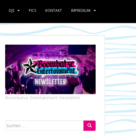
DJS
PICS
KONTAKT
IMPRESSUM
Boombatze Entertainment Newsletter
Suchen
nach: