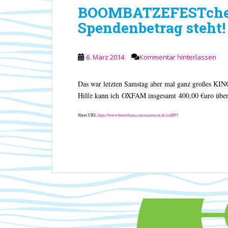
BOOMBATZEFESTchen
Spendenbetrag steht!
6. März 2014
Kommentar hinterlassen
Das war letzten Samstag aber mal ganz großes KIN
Hilfe kann ich OXFAM insgesamt 400,00 €uro über
Short URL
https://www.boombatzeentertainment.de/anM93