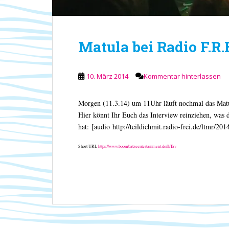
Matula bei Radio F.R.E
10. März 2014
Kommentar hinterlassen
Morgen (11.3.14) um 11Uhr läuft nochmal das Matu
Hier könnt Ihr Euch das Interview reinziehen, wa
hat: [audio http://teildichmit.radio-frei.de/lt
Short URL
https://www.boombatzeentertainment.de/lkTav