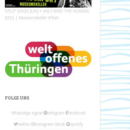
SPLIT DOGS [UK] + VALY AND THE VODKAS
[DD] | Museumskeller Erfurt
FOLGE UNS
WhatsApp
signal
telegram
facebook
twitter
instagram
tiktok
spotify