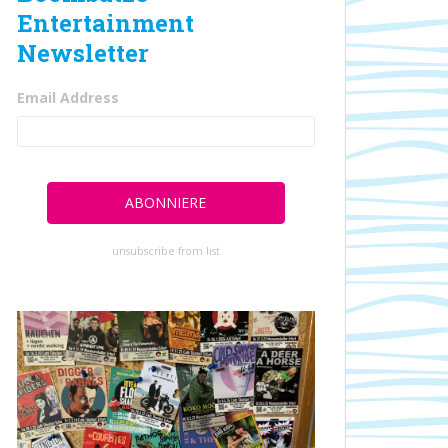
Entertainment
Newsletter
Email Address
unsubscribe from list