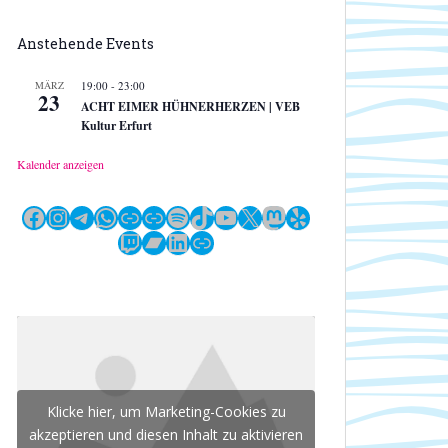
Anstehende Events
MÄRZ
19:00
-
23:00
23
ACHT EIMER HÜHNERHERZEN | VEB
Kultur Erfurt
Kalender anzeigen
Facebook
Instagram
Telegram
WhatsApp
Link
Link
Spotify
TikTok
YouTube
X
Mastodon
Yelp
Twitch
Bandcamp
LinkedIn
Link
Klicke hier, um Marketing-Cookies zu
akzeptieren und diesen Inhalt zu aktivieren