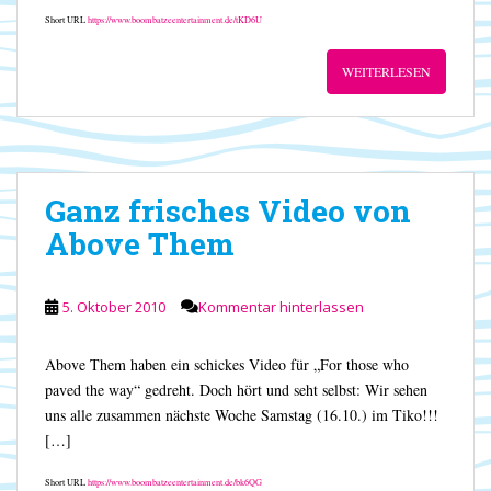
Short URL
https://www.boombatzeentertainment.de/tKD6U
WEITERLESEN
Ganz frisches Video von
Above Them
5. Oktober 2010
Kommentar hinterlassen
Above Them haben ein schickes Video für „For those who
paved the way“ gedreht. Doch hört und seht selbst: Wir sehen
uns alle zusammen nächste Woche Samstag (16.10.) im Tiko!!!
[…]
Short URL
https://www.boombatzeentertainment.de/bk6QG