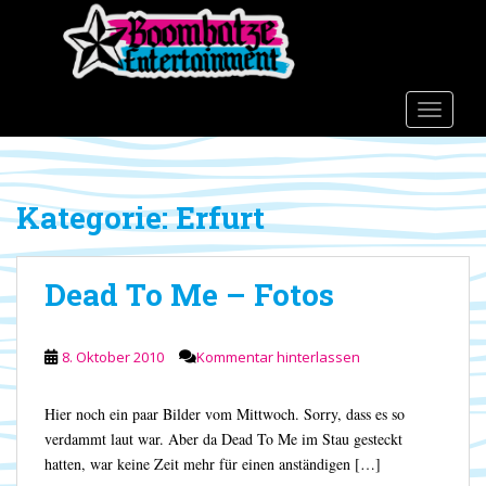
S
k
i
p
t
TOGGLE
o
m
a
Kategorie:
Erfurt
i
n
c
Dead To Me – Fotos
o
n
t
8. Oktober 2010
Kommentar hinterlassen
e
n
t
Hier noch ein paar Bilder vom Mittwoch. Sorry, dass es so
verdammt laut war. Aber da Dead To Me im Stau gesteckt
hatten, war keine Zeit mehr für einen anständigen […]