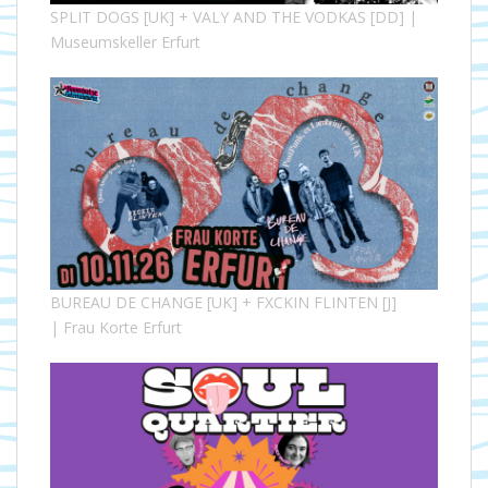
SPLIT DOGS [UK] + VALY AND THE VODKAS [DD] |
Museumskeller Erfurt
BUREAU DE CHANGE [UK] + FXCKIN FLINTEN [J]
| Frau Korte Erfurt