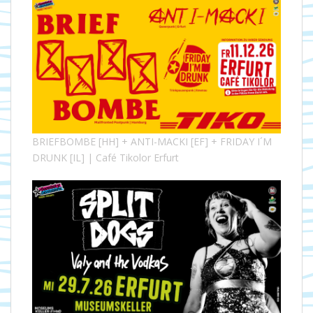
BRIEFBOMBE [HH] + ANTI-MACKI [EF] + FRIDAY I´M
DRUNK [IL] | Café Tikolor Erfurt