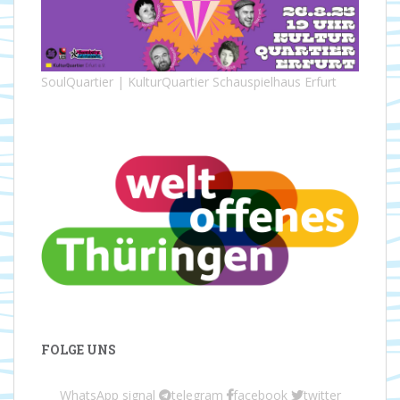
SoulQuartier | KulturQuartier Schauspielhaus Erfurt
FOLGE UNS
WhatsApp
signal
telegram
facebook
twitter