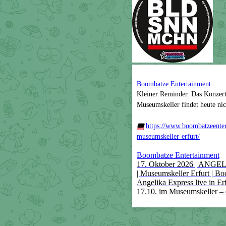
Boombatze Entertainment
Kleiner Reminder. Das Konzer
Museumskeller findet heute nic
🎟️
https://www.boombatzeenter
museumskeller-erfurt/
Boombatze Entertainment
17. Oktober 2026 | ANG
| Museumskeller Erfurt | B
Angelika Express live in E
17.10. im Museumskeller –