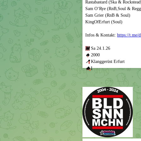
Rastabastard (Ska & Rockstead
Sam O‘Rye (RnB,Soul & Regg
Sam Grier (RnB & Soul)
KingOfErfurt (Soul)
Infos & Kontakt:
https://t.me/
📅
Sa 24.1.26
🔥
2000
📍
Klanggerüst Erfurt
🔥
1