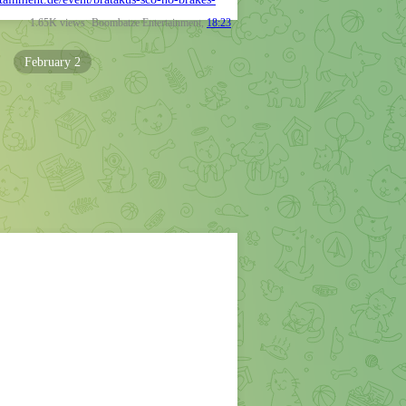
ainment.de/event/bratakus-sco-no-brakes-
1.65K
views
Boombatze Entertainment
,
18:23
February 2