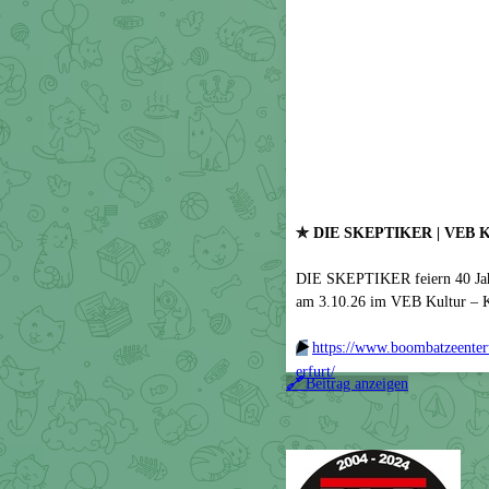
✯ DIE SKEPTIKER | VEB Ku
DIE SKEPTIKER feiern 40 Jahr
am 3.10.26 im VEB Kultur – Kl
▶️
https://www.boombatzeentert
erfurt/
🔗
Beitrag anzeigen