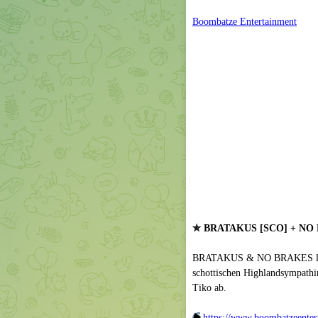
Boombatze Entertainment
✯ BRATAKUS [SCO] + NO BR
BRATAKUS & NO BRAKES live 
schottischen Highlandsympathi
Tiko ab.