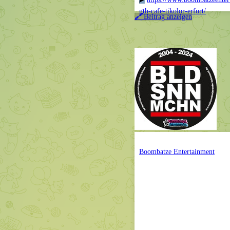
▶️
https://www.boombatzeentert
gth-cafe-tikolor-erfurt/
🔗
Beitrag anzeigen
Boombatze Entertainment