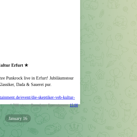
ltur Erfurt ✯
e Punkrock live in Erfurt! Jubiläumstour
assiker, Dada & Sauerei pur.
ainment.de/event/die-skeptiker-veb-kultur-
1.76K
views
Boombatze Entertainment
,
15:00
January 16