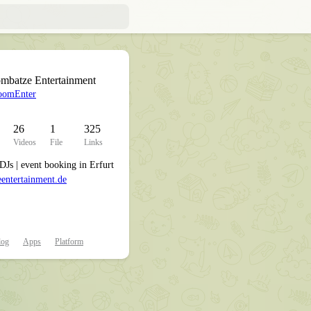
mbatze Entertainment
omEnter
26
1
325
Videos
File
Links
 DJs | event booking in Erfurt
ntertainment.de
NLOAD TELEGRAM
log
Apps
Platform