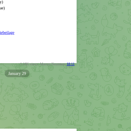
y)
ae)
diebeilage
1.19K
views
Marcus Neumann
,
18:11
January 29