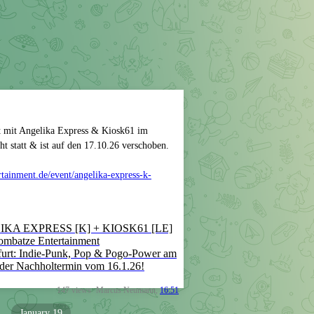
t mit Angelika Express & Kiosk61 im
ht statt & ist auf den 17.10.26 verschoben.
tainment.de/event/angelika-express-k-
ELIKA EXPRESS [K] + KIOSK61 [LE]
oombatze Entertainment
rfurt: Indie-Punk, Pop & Pogo-Power am
 der Nachholtermin vom 16.1.26!
147
views
Marcus Neumann
,
16:51
January 19