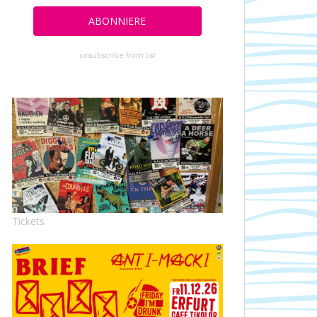
unsubscribe from list
Tickets