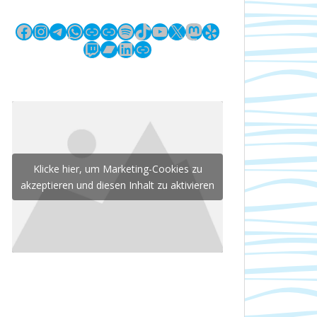
Facebook
Instagram
Telegram
WhatsApp
Link
Link
Spotify
TikTok
YouTube
X
Mastodon
Yelp
Twitch
Bandcamp
LinkedIn
Link
Klicke hier, um Marketing-Cookies zu
akzeptieren und diesen Inhalt zu aktivieren