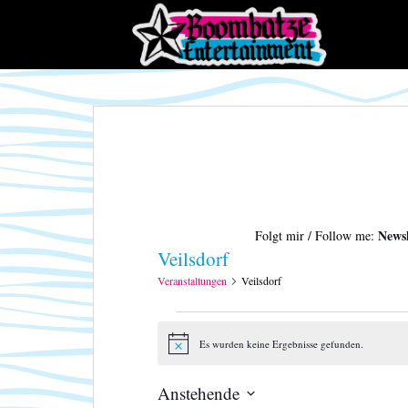
S
k
i
p
t
o
m
a
i
n
c
Newsl
Folgt mir / Follow me:
o
Veilsdorf
n
t
Veranstaltungen
Veilsdorf
e
Veranstaltungen
n
t
Es wurden keine Ergebnisse gefunden.
H
i
n
Anstehende
w
e