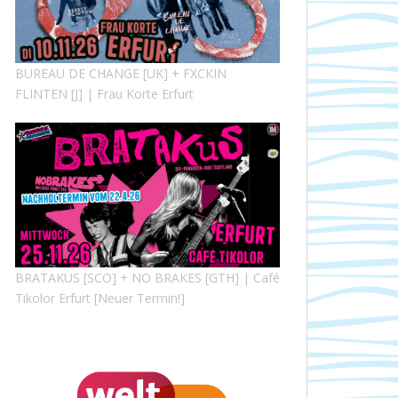
BUREAU DE CHANGE [UK] + FXCKIN
FLINTEN [J] | Frau Korte Erfurt
BRATAKUS [SCO] + NO BRAKES [GTH] | Café
Tikolor Erfurt [Neuer Termin!]