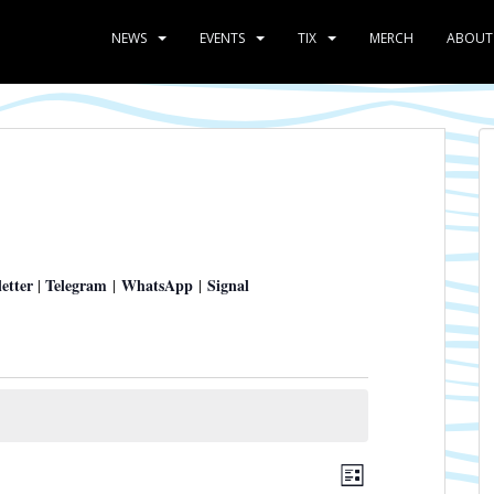
NEWS
EVENTS
TIX
MERCH
ABOUT
etter
Telegram
WhatsApp
Signal
|
|
|
A
V
L