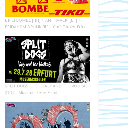
BRIEFBOMBE [HH] + ANTI-MACKI [EF] +
FRIDAY I´M DRUNK [IL] | Café Tikolor Erfurt
SPLIT DOGS [UK] + VALY AND THE VODKAS
[DD] | Museumskeller Erfurt