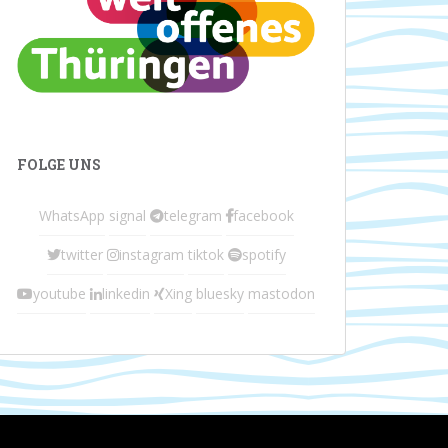
FOLGE UNS
WhatsApp
signal
telegram
facebook
twitter
instagram
tiktok
spotify
youtube
linkedin
Xing
bluesky
mastodon