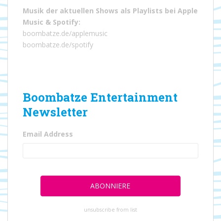
Musik der aktuellen Shows als Playlists bei
Apple
Music
&
Spotify
:
boombatze.de/applemusic
boombatze.de/spotify
Boombatze Entertainment
Newsletter
Email Address
unsubscribe from list