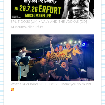
SPLIT DOGS [UK] + VALY AND THE VODKAS [DD] |
Museumskeller Erfurt
What a killer band: SPLIT DOGS! Thank you so much!