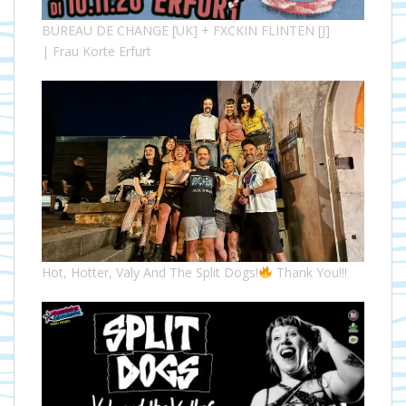
BUREAU DE CHANGE [UK] + FXCKIN FLINTEN [J]
| Frau Korte Erfurt
Hot, Hotter, Valy And The Split Dogs!
Thank You!!!