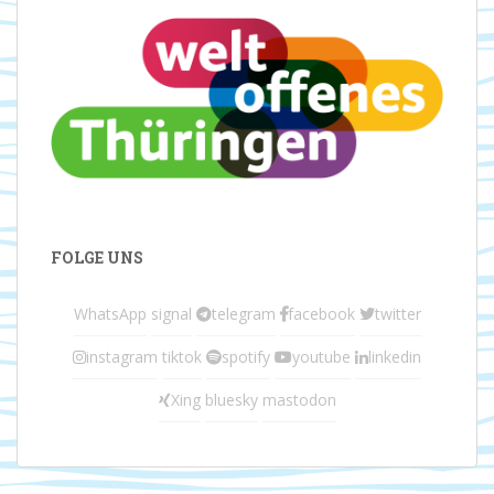
FOLGE UNS
WhatsApp
signal
telegram
facebook
twitter
instagram
tiktok
spotify
youtube
linkedin
Xing
bluesky
mastodon