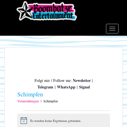
S
k
i
p
t
TOGGLE
o
m
a
i
n
c
o
Newsletter
Folgt mir / Follow me:
|
n
Telegram
WhatsApp
Signal
|
|
t
Schimpfen
e
n
Veranstaltungen
Schimpfen
t
Veranstaltungen
Es wurden keine Ergebnisse gefunden.
H
i