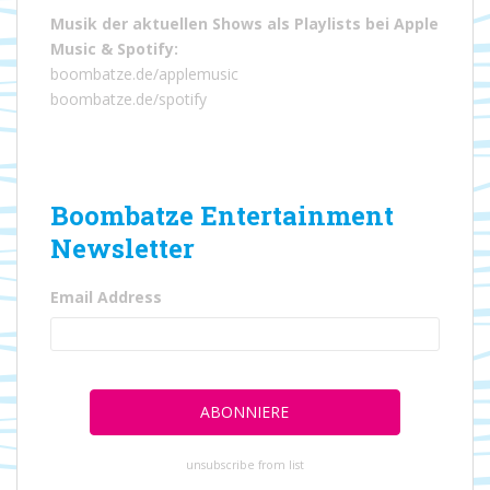
Musik der aktuellen Shows als Playlists bei
Apple
Music
&
Spotify
:
boombatze.de/applemusic
boombatze.de/spotify
Boombatze Entertainment
Newsletter
Email Address
unsubscribe from list