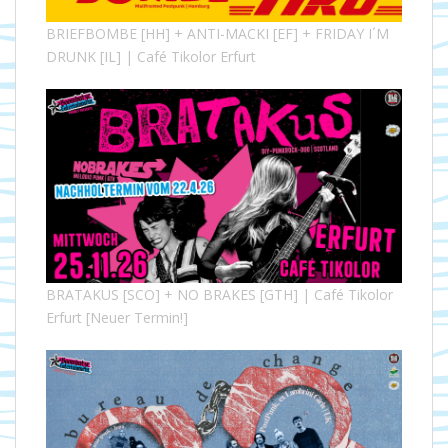
BRIEFBOMBE [HH] + ANTI-MACKI [EF] + FRIDAY I´M
DRUNK [IL] | Café Tikolor Erfurt
BRATAKUS [SCO] + NO BRAKES [GTH] | Café Tikolor
Erfurt [Neuer Termin!]