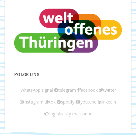
FOLGE UNS
WhatsApp
signal
telegram
facebook
twitter
instagram
tiktok
spotify
youtube
linkedin
Xing
bluesky
mastodon