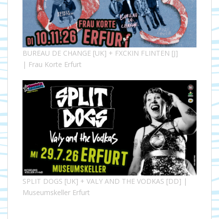
BUREAU DE CHANGE [UK] + FXCKIN FLINTEN [J]
| Frau Korte Erfurt
SPLIT DOGS [UK] + VALY AND THE VODKAS [DD] |
Museumskeller Erfurt