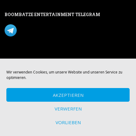
BOOMBATZE ENTERTAINMENT TELEGRAM
Verpasse nichts per Telegram!
Mastodon
Wir verwenden Cookies, um unsere Website und unseren Service zu
optimieren.
AKZEPTIEREN
VERWERFEN
VORLIEBEN
© boombatze.media Theme von
Colorlib
Powered by
WordPress