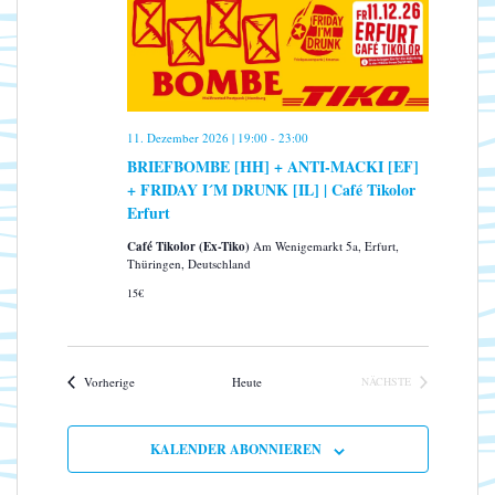
n
N
a
v
i
g
a
11. Dezember 2026 | 19:00
-
23:00
t
BRIEFBOMBE [HH] + ANTI-MACKI [EF]
i
+ FRIDAY I´M DRUNK [IL] | Café Tikolor
o
Erfurt
n
Café Tikolor (Ex-Tiko)
Am Wenigemarkt 5a, Erfurt,
Thüringen, Deutschland
15€
Veranstaltungen
Vorherige
Heute
NÄCHSTE
VERANSTALTUNGEN
KALENDER ABONNIEREN