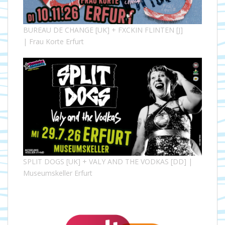
BUREAU DE CHANGE [UK] + FXCKIN FLINTEN [J]
| Frau Korte Erfurt
SPLIT DOGS [UK] + VALY AND THE VODKAS [DD] |
Museumskeller Erfurt