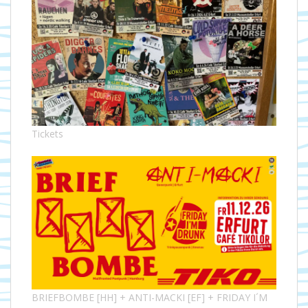
Tickets
BRIEFBOMBE [HH] + ANTI-MACKI [EF] + FRIDAY I´M