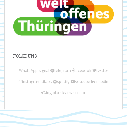
FOLGE UNS
WhatsApp
signal
telegram
facebook
twitter
instagram
tiktok
spotify
youtube
linkedin
Xing
bluesky
mastodon