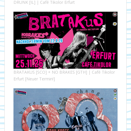
DRUNK [IL] | Café Tikolor Erfurt
BRATAKUS [SCO] + NO BRAKES [GTH] | Café Tikolor
Erfurt [Neuer Termin!]