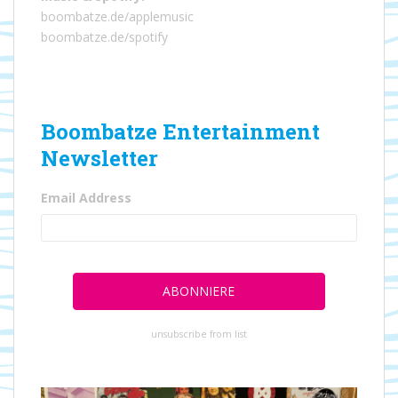
boombatze.de/applemusic
boombatze.de/spotify
Boombatze Entertainment
Newsletter
Email Address
unsubscribe from list