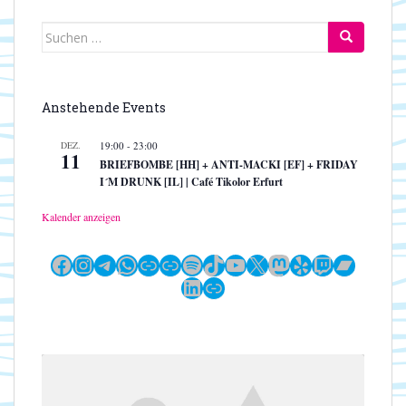
Suchen
nach:
Anstehende Events
DEZ.
19:00
-
23:00
11
BRIEFBOMBE [HH] + ANTI-MACKI [EF] + FRIDAY
I´M DRUNK [IL] | Café Tikolor Erfurt
Kalender anzeigen
Facebook
Instagram
Telegram
WhatsApp
Link
Link
Spotify
TikTok
YouTube
X
Mastodon
Yelp
Twitch
Bandc
LinkedIn
Link