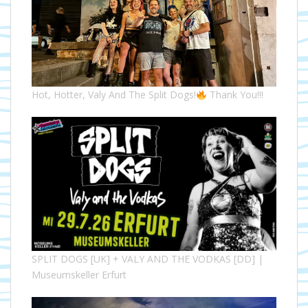
Hot, Hotter, Valy And The Split Dogs!
Thank You!!!
SPLIT DOGS [UK] + VALY AND THE VODKAS [DD] |
Museumskeller Erfurt