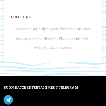
FOLGE UNS
WhatsApp
signal
telegram
facebook
twitter
instagram
tiktok
spotify
youtube
linkedin
Xing
bluesky
mastodon
BOOMBATZE ENTERTAINMENT TELEGRAM
Verpasse nichts per Telegram!