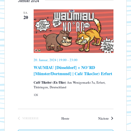
s
Januar 2024
S
a
a
T
i
t
n
E
SA.
u
c
20
s
m
h
t
w
a
t
ä
l
e
h
t
n
l
u
-
e
n
20. Januar, 2024 | 19:00
-
23:00
N
n
g
WAUMIAU [Düsseldorf] + NO°RD
.
a
A
[Münster/Dortmund] | Café Tiko(lor) Erfurt
n
v
s
Café Tikolor (Ex-Tiko)
Am Wenigemarkt 5a, Erfurt,
i
Thüringen, Deutschland
i
g
c
12€
a
h
t
t
e
i
Veranstaltungen
VORHERIGE
Heute
Nächste
n
o
VERANSTALTUNGEN
-