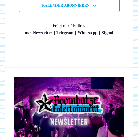
n
N
KALENDER ABONNIEREN
a
v
i
Folgt mir / Follow
g
Newsletter
Telegram
WhatsApp
Signal
me:
|
|
|
a
t
i
o
n