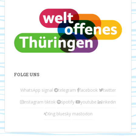
FOLGE UNS
WhatsApp
signal
telegram
facebook
twitter
instagram
tiktok
spotify
youtube
linkedin
Xing
bluesky
mastodon