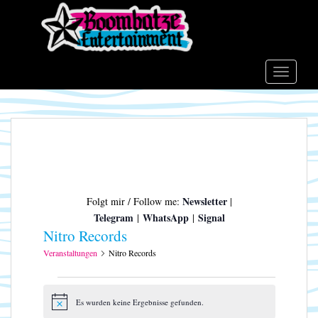
S
k
i
p
t
TOGGLE
o
m
a
i
n
c
o
Newsletter
Folgt mir / Follow me:
|
n
Telegram
WhatsApp
Signal
|
|
t
Nitro Records
e
n
Veranstaltungen
Nitro Records
t
Veranstaltungen
Es wurden keine Ergebnisse gefunden.
H
i