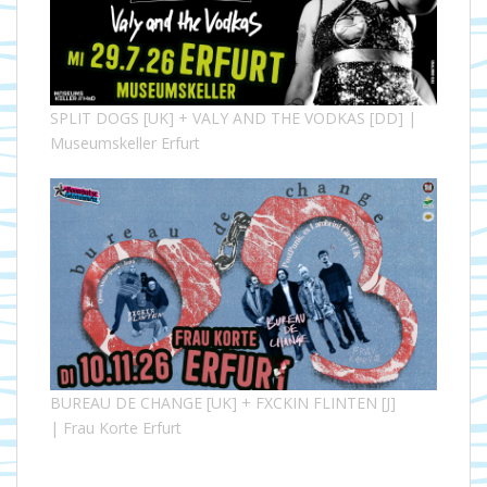
SPLIT DOGS [UK] + VALY AND THE VODKAS [DD] |
Museumskeller Erfurt
BUREAU DE CHANGE [UK] + FXCKIN FLINTEN [J]
| Frau Korte Erfurt