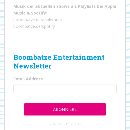
Musik der aktuellen Shows als Playlists bei
Apple
Music
&
Spotify
:
boombatze.de/applemusic
boombatze.de/spotify
Boombatze Entertainment
Newsletter
Email Address
unsubscribe from list