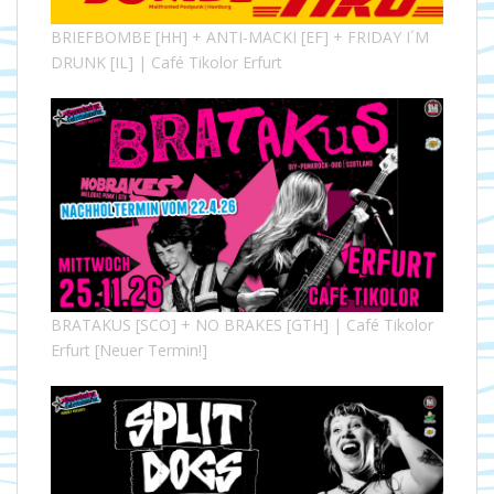
BRIEFBOMBE [HH] + ANTI-MACKI [EF] + FRIDAY I´M
DRUNK [IL] | Café Tikolor Erfurt
BRATAKUS [SCO] + NO BRAKES [GTH] | Café Tikolor
Erfurt [Neuer Termin!]