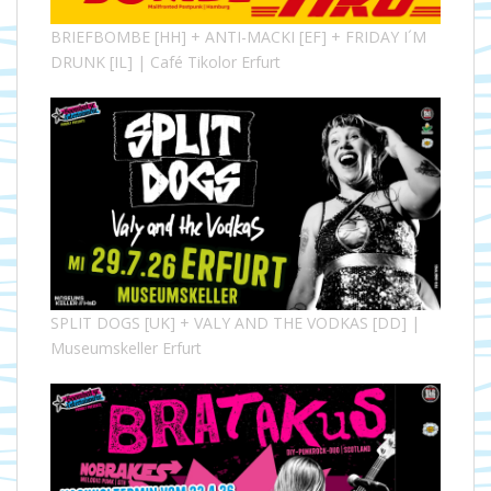
BRIEFBOMBE [HH] + ANTI-MACKI [EF] + FRIDAY I´M
DRUNK [IL] | Café Tikolor Erfurt
SPLIT DOGS [UK] + VALY AND THE VODKAS [DD] |
Museumskeller Erfurt