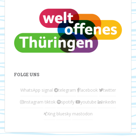
FOLGE UNS
WhatsApp
signal
telegram
facebook
twitter
instagram
tiktok
spotify
youtube
linkedin
Xing
bluesky
mastodon