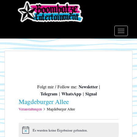
S
k
i
p
t
TOGGLE
o
m
a
i
n
c
o
Newsletter
Folgt mir / Follow me:
|
n
Telegram
WhatsApp
Signal
|
|
t
Magdeburger Allee
e
n
Veranstaltungen
Magdeburger Allee
t
Veranstaltungen
Es wurden keine Ergebnisse gefunden.
H
i