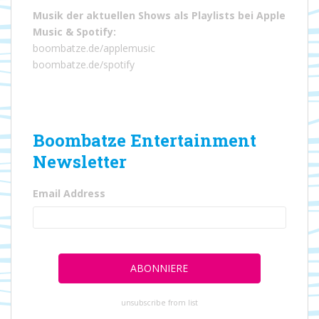
Musik der aktuellen Shows als Playlists bei
Apple
Music
&
Spotify
:
boombatze.de/applemusic
boombatze.de/spotify
Boombatze Entertainment
Newsletter
Email Address
unsubscribe from list