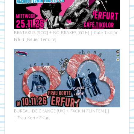
BRATAKUS [SCO] + NO BRAKES [GTH] | Café Tikolor
Erfurt [Neuer Termin!]
BUREAU DE CHANGE [UK] + FXCKIN FLINTEN [J]
| Frau Korte Erfurt