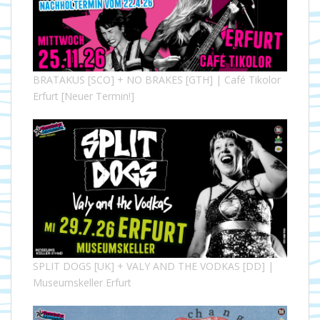
BRATAKUS [SCO] + NO BRAKES [GTH] | Café Tikolor
Erfurt [Neuer Termin!]
SPLIT DOGS [UK] + VALY AND THE VODKAS [DD] |
Museumskeller Erfurt