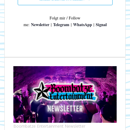
n
N
a
v
Folgt mir / Follow
i
Newsletter
Telegram
WhatsApp
Signal
me:
|
|
|
g
a
t
i
o
n
Boombatze Entertainment Newsletter