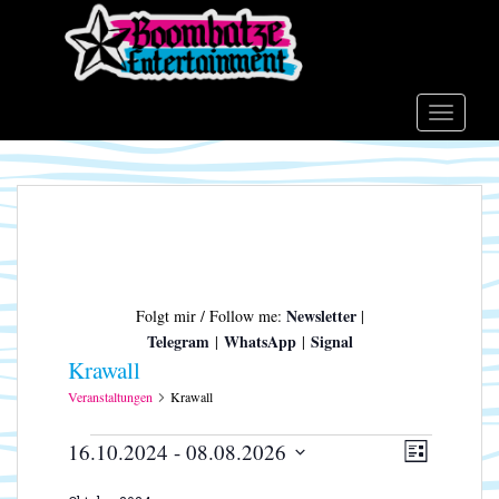
S
k
i
p
t
TOGGLE
o
m
a
i
n
c
o
Newsletter
Folgt mir / Follow me:
|
n
Telegram
WhatsApp
Signal
|
|
t
Krawall
e
n
Veranstaltungen
Krawall
t
Veranstaltungen
A
V
16.10.2024
 - 
08.08.2026
L
e
n
D
I
r