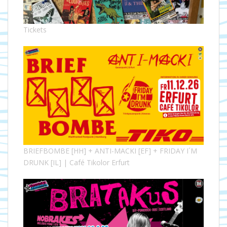
Tickets
BRIEFBOMBE [HH] + ANTI-MACKI [EF] + FRIDAY I´M
DRUNK [IL] | Café Tikolor Erfurt