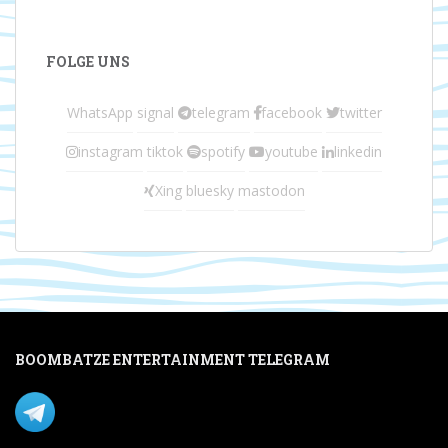
FOLGE UNS
WhatsApp
signal
telegram
facebook
twitter
instagram
tiktok
spotify
youtube
linkedin
Xing
bluesky
mastodon
BOOMBATZE ENTERTAINMENT TELEGRAM
Verpasse nichts per Telegram!