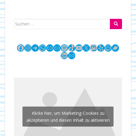
Suchen
nach:
Facebook
Instagram
Telegram
WhatsApp
Link
Link
Spotify
TikTok
YouTube
X
Mastodon
Yelp
Twitch
Bandc
LinkedIn
Link
Klicke hier, um Marketing-Cookies zu
akzeptieren und diesen Inhalt zu aktivieren