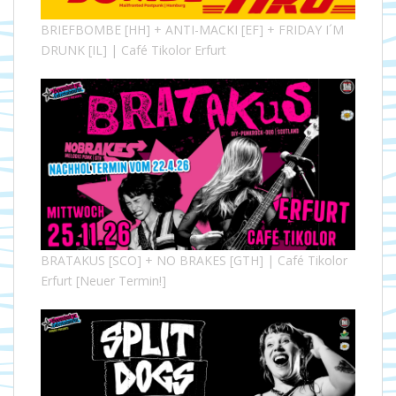
BRIEFBOMBE [HH] + ANTI-MACKI [EF] + FRIDAY I´M
DRUNK [IL] | Café Tikolor Erfurt
BRATAKUS [SCO] + NO BRAKES [GTH] | Café Tikolor
Erfurt [Neuer Termin!]