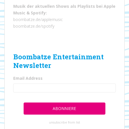
Musik der aktuellen Shows als Playlists bei
Apple
Music
&
Spotify
:
boombatze.de/applemusic
boombatze.de/spotify
Boombatze Entertainment
Newsletter
Email Address
unsubscribe from list