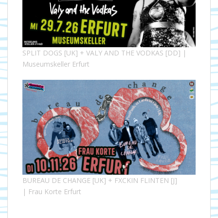
SPLIT DOGS [UK] + VALY AND THE VODKAS [DD] |
Museumskeller Erfurt
BUREAU DE CHANGE [UK] + FXCKIN FLINTEN [J]
| Frau Korte Erfurt