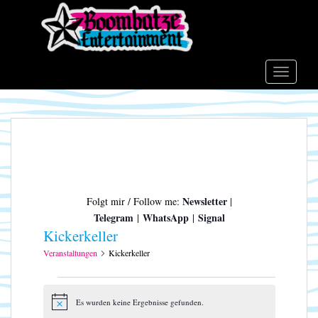
S
k
i
p
t
TOGGLE
o
m
a
i
n
c
o
Newsletter
Folgt mir / Follow me:
|
n
Telegram
WhatsApp
Signal
|
|
t
Kickerkeller
e
n
Veranstaltungen
Kickerkeller
t
Veranstaltungen
Es wurden keine Ergebnisse gefunden.
H
i