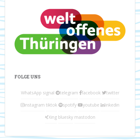
FOLGE UNS
WhatsApp
signal
telegram
facebook
twitter
instagram
tiktok
spotify
youtube
linkedin
Xing
bluesky
mastodon