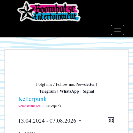
S
k
i
p
t
TOGGLE
o
m
a
i
n
c
o
Newsletter
Folgt mir / Follow me:
|
n
Telegram
WhatsApp
Signal
|
|
t
Kellerpunk
e
n
Veranstaltungen
Kellerpunk
t
Veranstaltungen
A
V
13.04.2024
 - 
07.08.2026
L
e
n
D
I
r