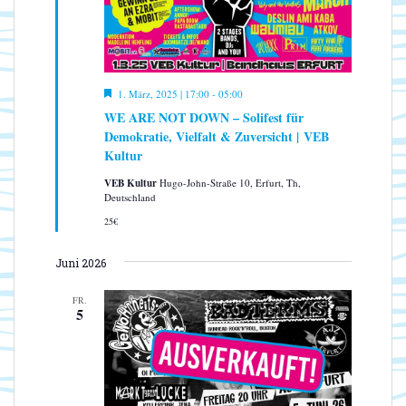
n
N
a
v
i
g
H
1. März, 2025 | 17:00
-
05:00
a
e
WE ARE NOT DOWN – Solifest für
r
t
Demokratie, Vielfalt & Zuversicht | VEB
v
i
o
Kultur
r
o
g
VEB Kultur
Hugo-John-Straße 10, Erfurt, Th,
n
e
Deutschland
h
o
25€
b
e
n
Juni 2026
FR.
5