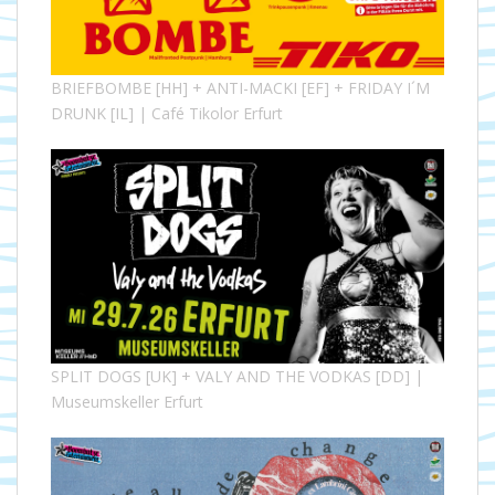
BRIEFBOMBE [HH] + ANTI-MACKI [EF] + FRIDAY I´M
DRUNK [IL] | Café Tikolor Erfurt
SPLIT DOGS [UK] + VALY AND THE VODKAS [DD] |
Museumskeller Erfurt