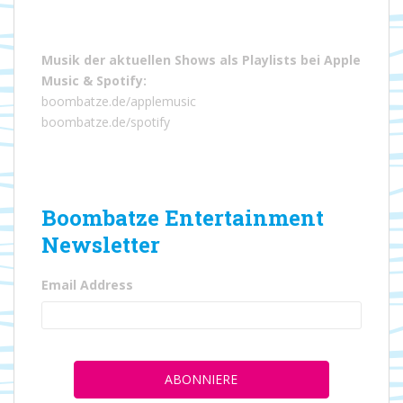
Musik der aktuellen Shows als Playlists bei
Apple
Music
&
Spotify
:
boombatze.de/applemusic
boombatze.de/spotify
Boombatze Entertainment
Newsletter
Email Address