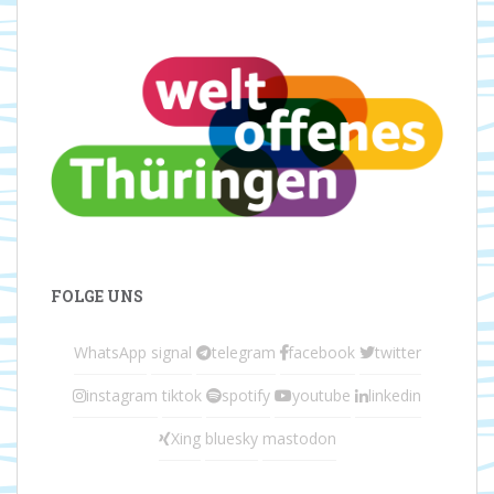
FOLGE UNS
WhatsApp
signal
telegram
facebook
twitter
instagram
tiktok
spotify
youtube
linkedin
Xing
bluesky
mastodon