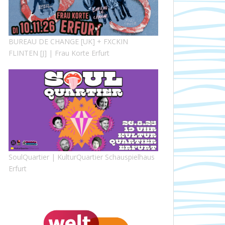
BUREAU DE CHANGE [UK] + FXCKIN
FLINTEN [J] | Frau Korte Erfurt
SoulQuartier | KulturQuartier Schauspielhaus
Erfurt