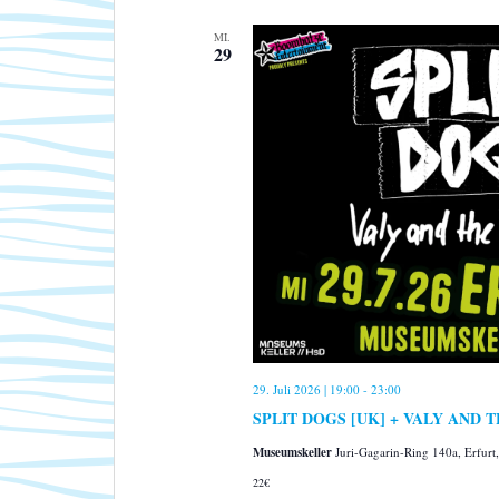
MI.
29
29. Juli 2026 | 19:00
-
23:00
SPLIT DOGS [UK] + VALY AND TH
Museumskeller
Juri-Gagarin-Ring 140a, Erfur
22€