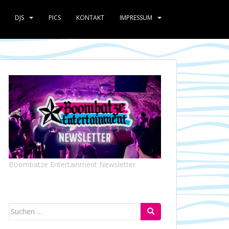
DJS
PICS
KONTAKT
IMPRESSUM
Boombatze Entertainment Newsletter
Suchen
nach: