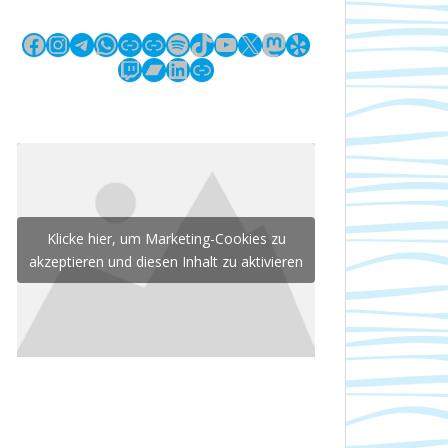
Facebook
Instagram
Telegram
WhatsApp
Link
Link
Spotify
TikTok
YouTube
X
Mastodon
Yelp
Twitch
Bandcamp
LinkedIn
Link
Klicke hier, um Marketing-Cookies zu
akzeptieren und diesen Inhalt zu aktivieren