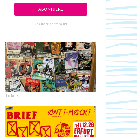
unsubscribe from list
Tickets