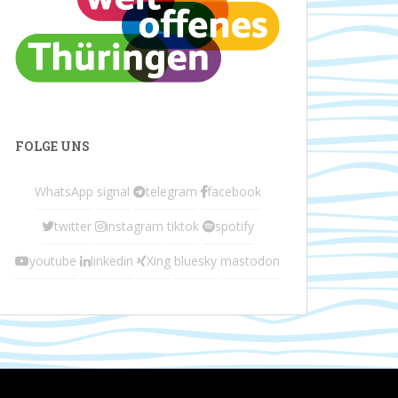
FOLGE UNS
WhatsApp
signal
telegram
facebook
twitter
instagram
tiktok
spotify
youtube
linkedin
Xing
bluesky
mastodon