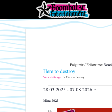
S
k
i
p
t
o
m
a
i
n
c
Newsl
Folgt mir / Follow me:
o
Here to destroy
n
t
Veranstaltungen
Here to destroy
e
Veranstaltungen
28.03.2025
 - 
07.08.2026
n
t
D
März 2025
a
t
FR.