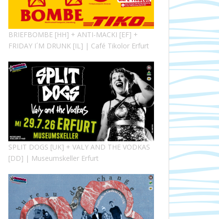
BRIEFBOMBE [HH] + ANTI-MACKI [EF] +
FRIDAY I´M DRUNK [IL] | Café Tikolor Erfurt
SPLIT DOGS [UK] + VALY AND THE VODKAS
[DD] | Museumskeller Erfurt