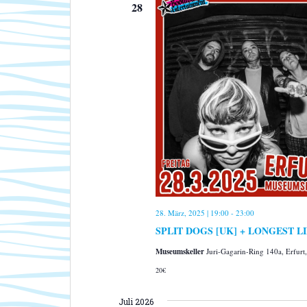
u
28
m
w
ä
h
l
e
n
.
28. März, 2025 | 19:00
-
23:00
SPLIT DOGS [UK] + LONGEST LINE
Museumskeller
Juri-Gagarin-Ring 140a, Erfur
20€
Juli 2026