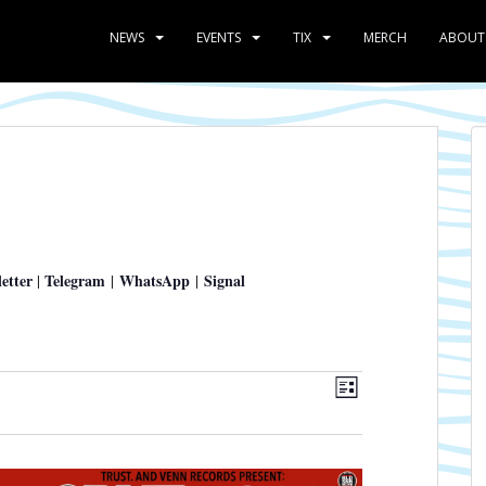
NEWS
EVENTS
TIX
MERCH
ABOUT
etter
Telegram
WhatsApp
Signal
|
|
|
A
V
L
e
n
I
r
s
S
a
T
i
n
E