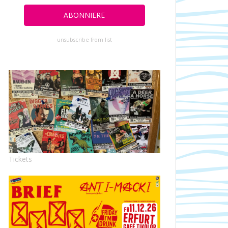
unsubscribe from list
Tickets