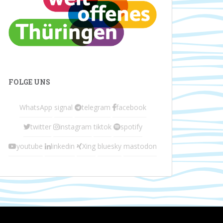
FOLGE UNS
WhatsApp
signal
telegram
facebook
twitter
instagram
tiktok
spotify
youtube
linkedin
Xing
bluesky
mastodon