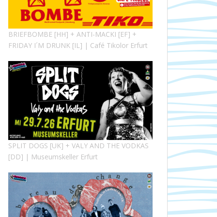
BRIEFBOMBE [HH] + ANTI-MACKI [EF] +
FRIDAY I´M DRUNK [IL] | Café Tikolor Erfurt
SPLIT DOGS [UK] + VALY AND THE VODKAS
[DD] | Museumskeller Erfurt