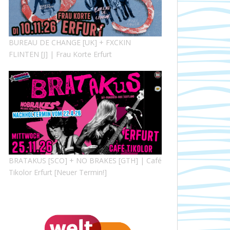
BUREAU DE CHANGE [UK] + FXCKIN
FLINTEN [J] | Frau Korte Erfurt
BRATAKUS [SCO] + NO BRAKES [GTH] | Café
Tikolor Erfurt [Neuer Termin!]