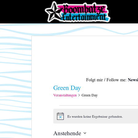
S
k
i
p
t
o
m
a
i
n
c
Newsl
Folgt mir / Follow me:
o
Green Day
n
t
Veranstaltungen
Green Day
e
Veranstaltungen
n
t
Es wurden keine Ergebnisse gefunden.
H
i
n
Anstehende
w
e