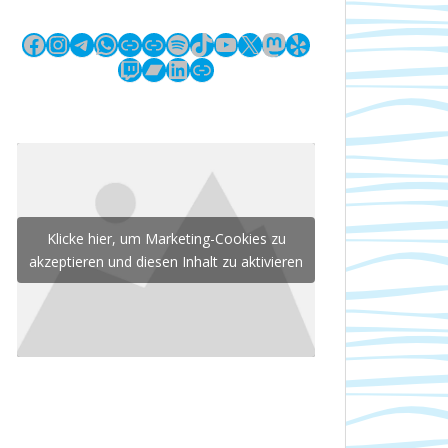
Facebook
Instagram
Telegram
WhatsApp
Link
Link
Spotify
TikTok
YouTube
X
Mastodon
Yelp
Twitch
Bandcamp
LinkedIn
Link
Klicke hier, um Marketing-Cookies zu
akzeptieren und diesen Inhalt zu aktivieren