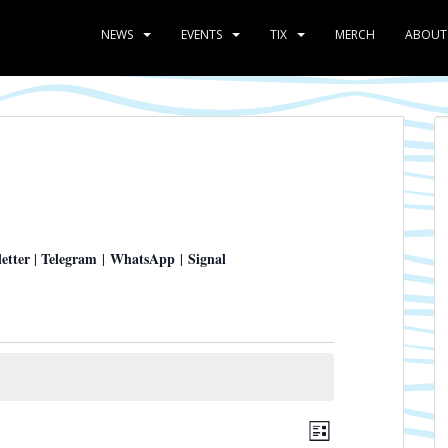
NEWS
EVENTS
TIX
MERCH
ABOUT
etter
Telegram
WhatsApp
Signal
|
|
|
A
V
L