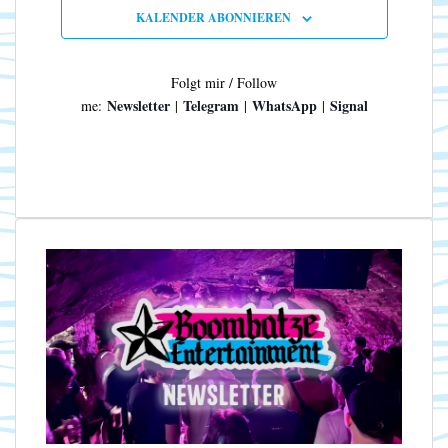
n
N
KALENDER ABONNIEREN
a
v
i
Folgt mir / Follow
g
Newsletter
Telegram
WhatsApp
Signal
me:
|
|
|
a
t
i
o
n