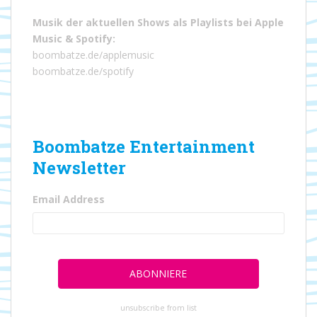
Musik der aktuellen Shows als Playlists bei
Apple
Music
&
Spotify
:
boombatze.de/applemusic
boombatze.de/spotify
Boombatze Entertainment
Newsletter
Email Address
unsubscribe from list