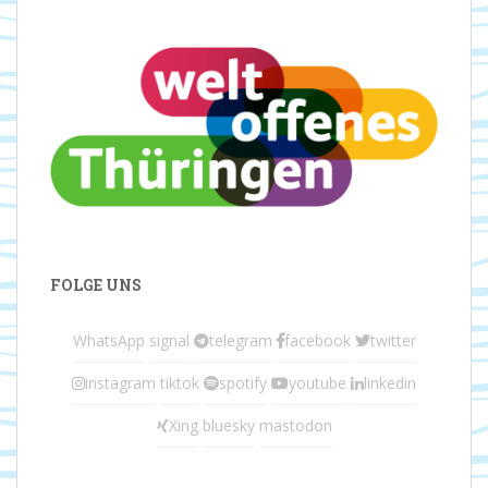
FOLGE UNS
WhatsApp
signal
telegram
facebook
twitter
instagram
tiktok
spotify
youtube
linkedin
Xing
bluesky
mastodon