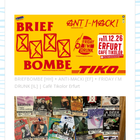
BRIEFBOMBE [HH] + ANTI-MACKI [EF] + FRIDAY I´M
DRUNK [IL] | Café Tikolor Erfurt