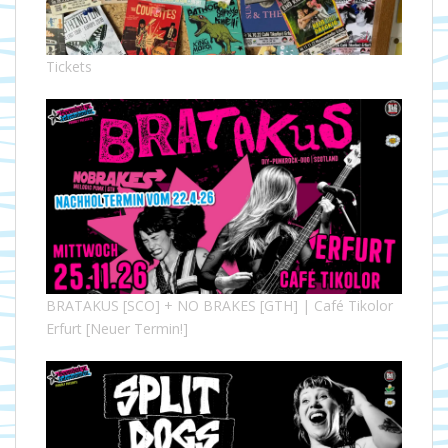
Tickets
BRATAKUS [SCO] + NO BRAKES [GTH] | Café Tikolor
Erfurt [Neuer Termin!]