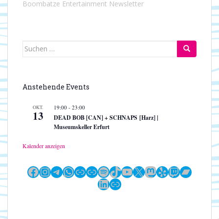
Boombatze Entertainment Newsletter
Suchen
nach:
Anstehende Events
OKT.
19:00
-
23:00
13
DEAD BOB [CAN] + SCHNAPS [Harz] |
Museumskeller Erfurt
Kalender anzeigen
Facebook
Instagram
Telegram
WhatsApp
Link
Link
Spotify
TikTok
YouTube
X
Mastodon
Yelp
Twitch
Bandc
LinkedIn
Link