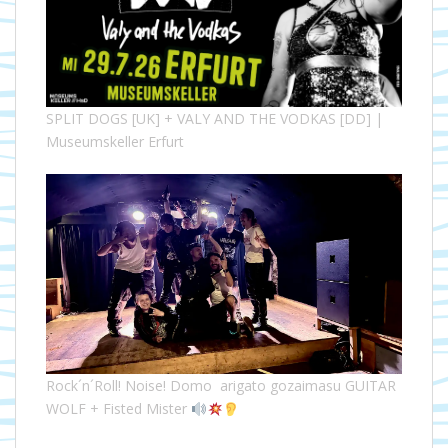
SPLIT DOGS [UK] + VALY AND THE VODKAS [DD] |
Museumskeller Erfurt
Rock´n´Roll! Noise! Domo arigato gozaimasu GUITAR
WOLF + Fisted Mister