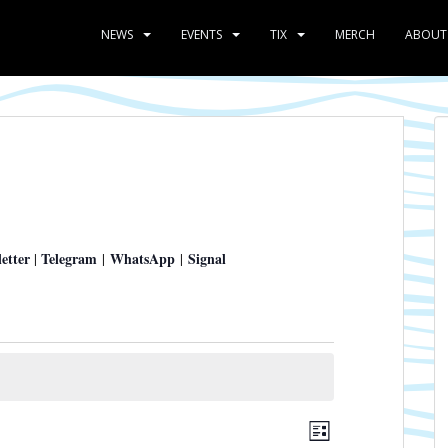
NEWS
EVENTS
TIX
MERCH
ABOUT
etter
Telegram
WhatsApp
Signal
|
|
|
A
V
L