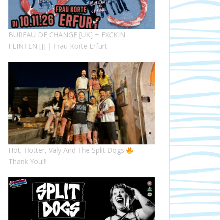
BUREAU DE CHANGE [UK] + FXCKIN
FLINTEN [J] | Frau Korte Erfurt
Hot, Hotter, Valy And The Split Dogs!
Thank You!!!