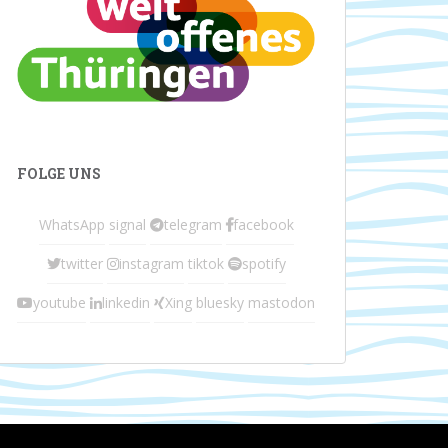
FOLGE UNS
WhatsApp
signal
telegram
facebook
twitter
instagram
tiktok
spotify
youtube
linkedin
Xing
bluesky
mastodon