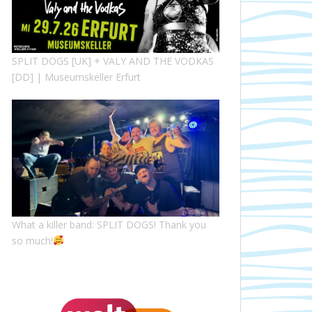
SPLIT DOGS [UK] + VALY AND THE VODKAS
[DD] | Museumskeller Erfurt
What a killer band: SPLIT DOGS! Thank you
so much!