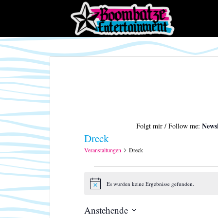
S
k
i
p
t
o
m
a
i
n
c
Newsl
Folgt mir / Follow me:
o
Dreck
n
t
Veranstaltungen
Dreck
e
Veranstaltungen
n
t
Es wurden keine Ergebnisse gefunden.
H
i
n
Anstehende
w
e