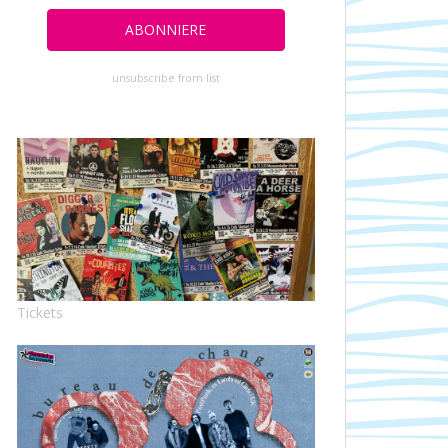
unsubscribe from list
Tickets