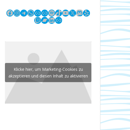
Facebook
Instagram
Telegram
WhatsApp
Link
Link
Spotify
TikTok
YouTube
X
Mastodon
Yelp
Twitch
Bandcamp
LinkedIn
Link
Klicke hier, um Marketing-Cookies zu
akzeptieren und diesen Inhalt zu aktivieren