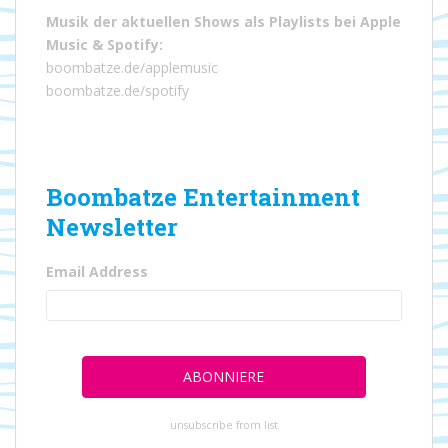
Musik der aktuellen Shows als Playlists bei
Apple
Music
&
Spotify
:
boombatze.de/applemusic
boombatze.de/spotify
Boombatze Entertainment
Newsletter
Email Address
unsubscribe from list