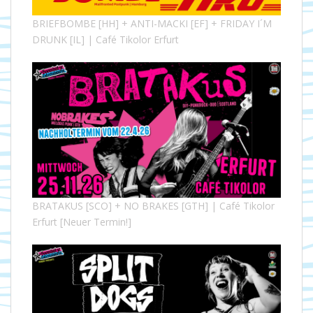
BRIEFBOMBE [HH] + ANTI-MACKI [EF] + FRIDAY I´M
DRUNK [IL] | Café Tikolor Erfurt
BRATAKUS [SCO] + NO BRAKES [GTH] | Café Tikolor
Erfurt [Neuer Termin!]