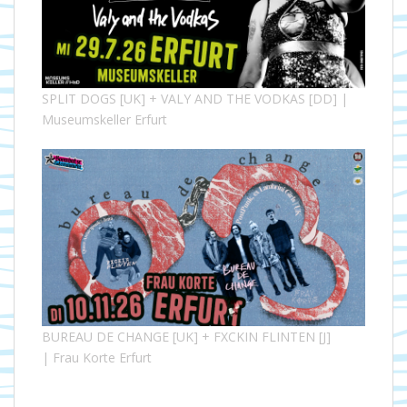
SPLIT DOGS [UK] + VALY AND THE VODKAS [DD] |
Museumskeller Erfurt
BUREAU DE CHANGE [UK] + FXCKIN FLINTEN [J]
| Frau Korte Erfurt