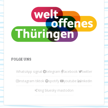
FOLGE UNS
WhatsApp
signal
telegram
facebook
twitter
instagram
tiktok
spotify
youtube
linkedin
Xing
bluesky
mastodon