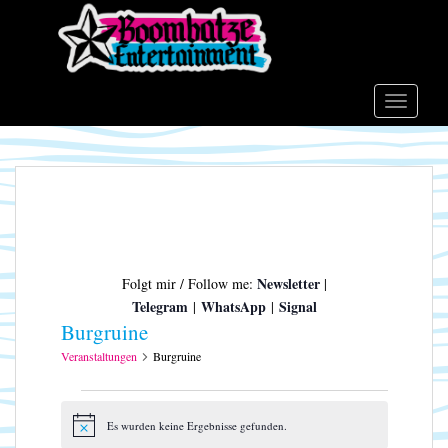
S
k
i
p
t
TOGGLE
o
m
a
i
n
c
o
Newsletter
Folgt mir / Follow me:
|
n
Telegram
WhatsApp
Signal
|
|
t
Burgruine
e
n
Veranstaltungen
Burgruine
t
Veranstaltungen
Es wurden keine Ergebnisse gefunden.
H
i