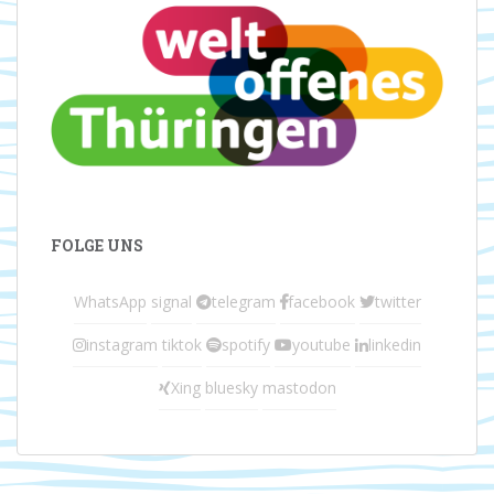
FOLGE UNS
WhatsApp
signal
telegram
facebook
twitter
instagram
tiktok
spotify
youtube
linkedin
Xing
bluesky
mastodon