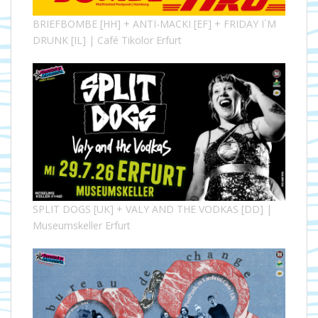
BRIEFBOMBE [HH] + ANTI-MACKI [EF] + FRIDAY I´M
DRUNK [IL] | Café Tikolor Erfurt
SPLIT DOGS [UK] + VALY AND THE VODKAS [DD] |
Museumskeller Erfurt