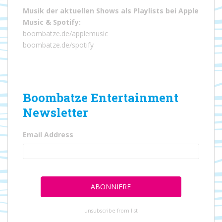
Musik der aktuellen Shows als Playlists bei
Apple
Music
&
Spotify
:
boombatze.de/applemusic
boombatze.de/spotify
Boombatze Entertainment
Newsletter
Email Address
unsubscribe from list