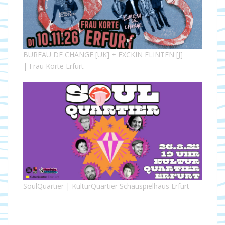
BUREAU DE CHANGE [UK] + FXCKIN FLINTEN [J]
| Frau Korte Erfurt
SoulQuartier | KulturQuartier Schauspielhaus Erfurt