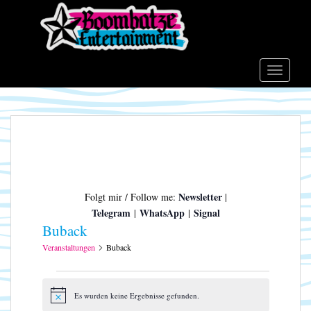
S
k
i
p
t
TOGGLE
o
m
a
i
n
c
o
Newsletter
Folgt mir / Follow me:
|
n
Telegram
WhatsApp
Signal
|
|
t
Buback
e
n
Veranstaltungen
Buback
t
Veranstaltungen
Es wurden keine Ergebnisse gefunden.
H
i