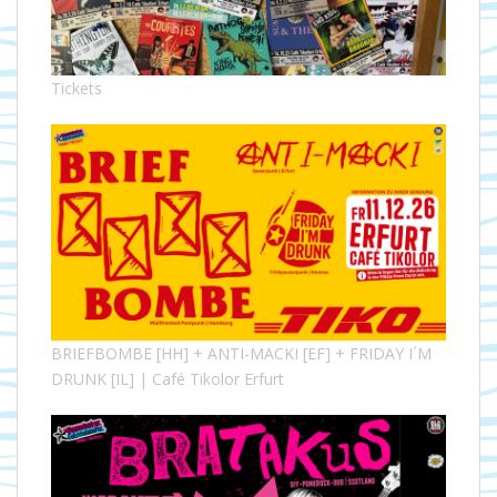
Tickets
BRIEFBOMBE [HH] + ANTI-MACKI [EF] + FRIDAY I´M
DRUNK [IL] | Café Tikolor Erfurt