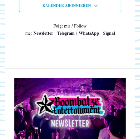
n
N
KALENDER ABONNIEREN
a
v
i
Folgt mir / Follow
g
Newsletter
Telegram
WhatsApp
Signal
me:
|
|
|
a
t
i
o
n