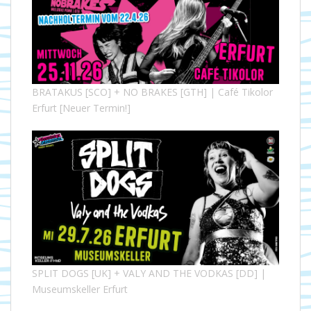
BRATAKUS [SCO] + NO BRAKES [GTH] | Café Tikolor
Erfurt [Neuer Termin!]
SPLIT DOGS [UK] + VALY AND THE VODKAS [DD] |
Museumskeller Erfurt