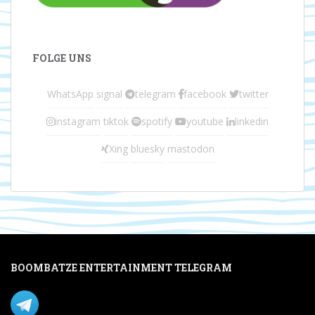
FOLGE UNS
WhatsApp
signal
telegram
facebook
twitter
instagram
tiktok
spotify
youtube
linkedin
Xing
bluesky
mastodon
BOOMBATZE ENTERTAINMENT TELEGRAM
Verpasse nichts per Telegram!