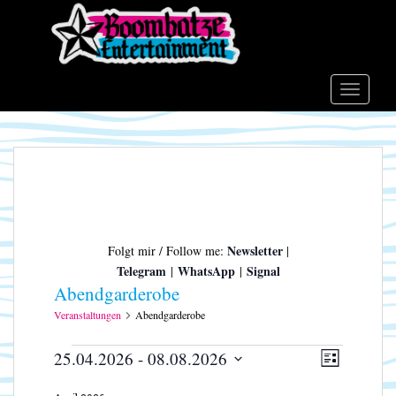
S
k
i
p
t
TOGGLE
o
m
a
i
n
c
o
Newsletter
Folgt mir / Follow me:
|
n
Telegram
WhatsApp
Signal
|
|
t
Abendgarderobe
e
n
Veranstaltungen
Abendgarderobe
t
Veranstaltungen
A
V
25.04.2026
 - 
08.08.2026
L
e
n
D
I
r