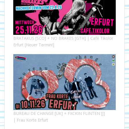
BRATAKUS [SCO] + NO BRAKES [GTH] | Café Tikolor
Erfurt [Neuer Termin!]
BUREAU DE CHANGE [UK] + FXCKIN FLINTEN [J]
| Frau Korte Erfurt