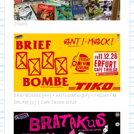
Tickets
BRIEFBOMBE [HH] + ANTI-MACKI [EF] + FRIDAY I´M
DRUNK [IL] | Café Tikolor Erfurt