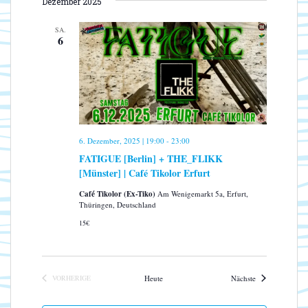
s
Dezember 2025
S
a
a
T
i
t
n
E
SA.
u
c
6
s
m
h
t
w
a
t
ä
l
e
h
t
n
l
u
-
e
n
6. Dezember, 2025 | 19:00
-
23:00
N
n
g
FATIGUE [Berlin] + THE_FLIKK
.
a
A
[Münster] | Café Tikolor Erfurt
n
v
s
Café Tikolor (Ex-Tiko)
Am Wenigemarkt 5a, Erfurt,
i
Thüringen, Deutschland
i
g
c
15€
a
h
t
t
e
i
Veranstaltungen
VORHERIGE
Heute
Nächste
n
o
VERANSTALTUNGEN
-