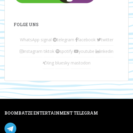
FOLGE UNS
WhatsApp
signal
telegram
facebook
twitter
instagram
tiktok
spotify
youtube
linkedin
Xing
bluesky
mastodon
BOOMBATZE ENTERTAINMENT TELEGRAM
Verpasse nichts per Telegram!