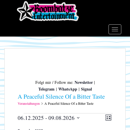
S
k
i
p
t
TOGGLE
o
m
a
i
n
c
o
Newsletter
Folgt mir / Follow me:
|
n
Telegram
WhatsApp
Signal
|
|
t
A Peaceful Silence Of a Bitter Taste
e
n
Veranstaltungen
A Peaceful Silence Of a Bitter Taste
t
Veranstaltungen
A
V
06.12.2025
 - 
09.08.2026
L
e
n
D
I
r