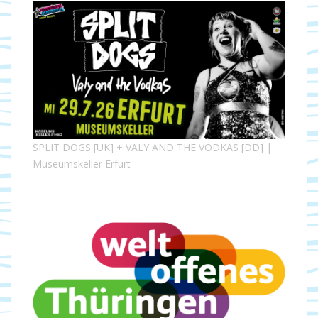
SPLIT DOGS [UK] + VALY AND THE VODKAS [DD] |
Museumskeller Erfurt