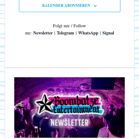
n
N
KALENDER ABONNIEREN
a
v
i
Folgt mir / Follow
g
Newsletter
Telegram
WhatsApp
Signal
me:
|
|
|
a
t
i
o
n