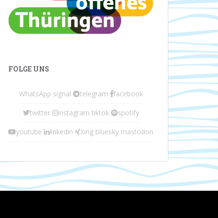
FOLGE UNS
WhatsApp
signal
telegram
facebook
twitter
instagram
tiktok
spotify
youtube
linkedin
Xing
bluesky
mastodon