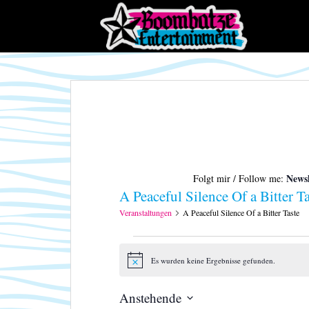
S
k
i
p
t
o
m
a
i
n
c
Newsl
Folgt mir / Follow me:
o
A Peaceful Silence Of a Bitter Ta
n
t
Veranstaltungen
A Peaceful Silence Of a Bitter Taste
e
Veranstaltungen
n
t
Es wurden keine Ergebnisse gefunden.
H
i
n
Anstehende
w
e