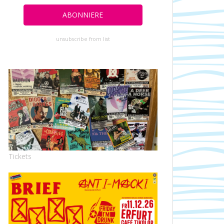
unsubscribe from list
Tickets