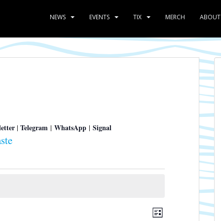
NEWS
EVENTS
TIX
MERCH
ABOUT
etter
Telegram
WhatsApp
Signal
|
|
|
ste
A
V
L