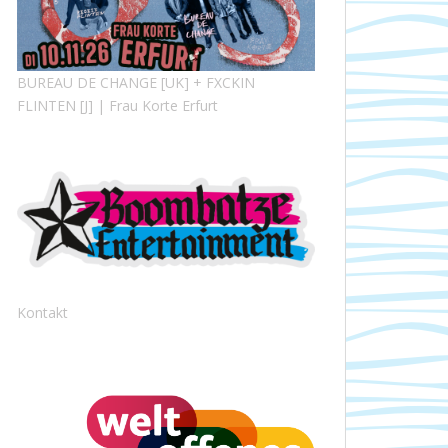
BUREAU DE CHANGE [UK] + FXCKIN
FLINTEN [J] | Frau Korte Erfurt
Kontakt