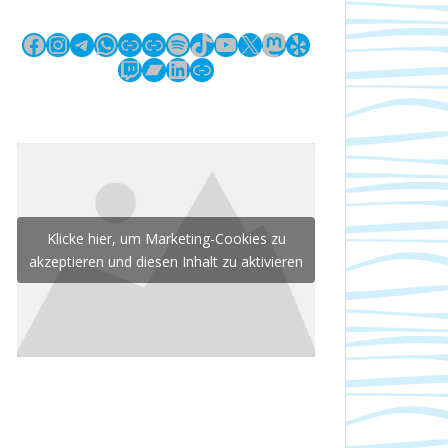
Facebook
Instagram
Telegram
WhatsApp
Link
Link
Spotify
TikTok
YouTube
X
Mastodon
Yelp
Twitch
Bandcamp
LinkedIn
Link
Klicke hier, um Marketing-Cookies zu
akzeptieren und diesen Inhalt zu aktivieren