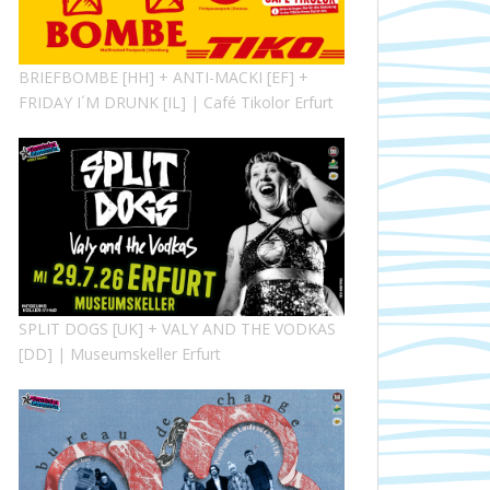
BRIEFBOMBE [HH] + ANTI-MACKI [EF] +
FRIDAY I´M DRUNK [IL] | Café Tikolor Erfurt
SPLIT DOGS [UK] + VALY AND THE VODKAS
[DD] | Museumskeller Erfurt